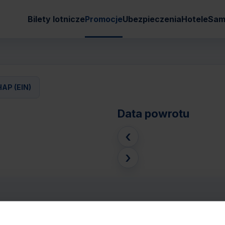
Bilety lotnicze
Promocje
Ubezpieczenia
Hotele
Sam
AP (EIN)
Data powrotu
‹
›
DHOVEN WELSCHAP (EIN)
Pasaże