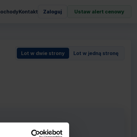
ochody
Kontakt
Zaloguj
Ustaw alert cenowy
Lot w dwie strony
Lot w jedną stronę
rowie