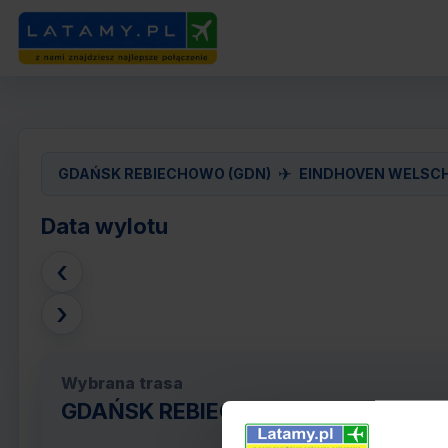
✈
GDAŃSK REBIECHOWO (GDN)
EINDHOVEN WELSCH
Data wylotu
‹
›
Wybrana trasa
GDAŃSK REBIECHOWO (GDN) - EIN