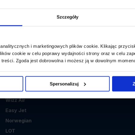
👤
Powrót:
wybierz datę z kalendarza
1 p
Szczegóły
 analitycznych i marketingowych plików cookie. Klikając przy
ików cookie w celu poprawy wydajności strony oraz w celu zap
 treści. Zgoda jest dobrowolna i możesz ją w dowolnym momen
Popularne linie
Spersonalizuj
Z
Ryanair
Wizz Air
Easy Jet
Norwegian
LOT