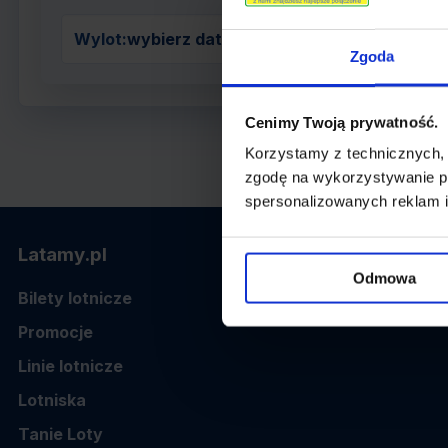
Wylot:
wybierz datę z kalendarza
Zgoda
Cenimy Twoją prywatność.
Korzystamy z technicznych,
zgodę na wykorzystywanie pl
spersonalizowanych reklam i
Latamy.pl
Odmowa
Bilety lotnicze
Promocje
Linie lotnicze
Lotniska
Tanie Loty