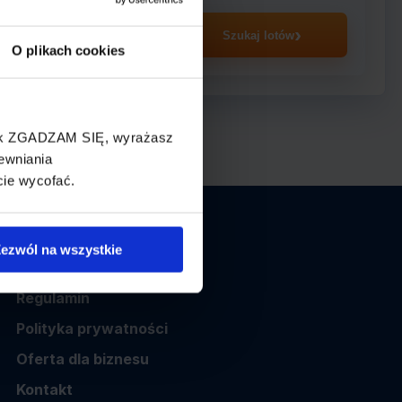
asażer
Szukaj lotów
O plikach cookies
cisk ZGADZAM SIĘ, wyrażasz
ewniania
cie wycofać.
Informacje
ezwól na wszystkie
O nas
Regulamin
Polityka prywatności
Oferta dla biznesu
Kontakt