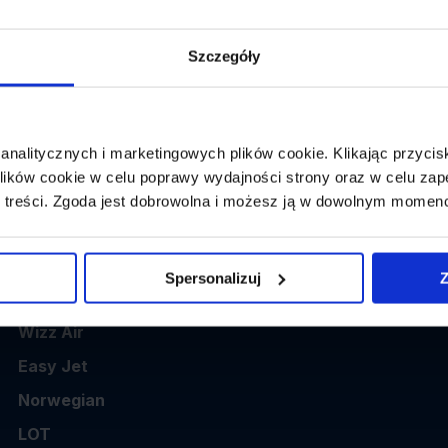
👤
Powrót:
wybierz datę z kalendarza
1 p
Szczegóły
 analitycznych i marketingowych plików cookie. Klikając przy
ików cookie w celu poprawy wydajności strony oraz w celu zap
 treści. Zgoda jest dobrowolna i możesz ją w dowolnym momen
Popularne linie
Spersonalizuj
Z
Ryanair
Wizz Air
Easy Jet
Norwegian
LOT