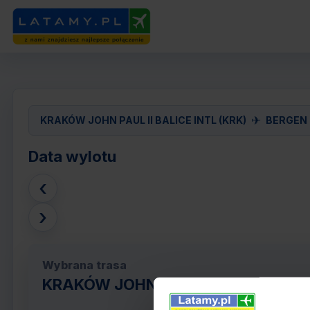
✈
KRAKÓW JOHN PAUL II BALICE INTL (KRK)
BERGEN 
Data wylotu
‹
›
Wybrana trasa
KRAKÓW JOHN PAUL II BALICE INTL