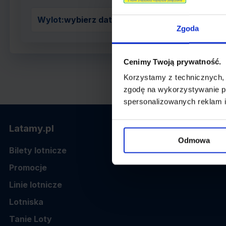
Wylot:
wybierz datę z kalendarza
Zgoda
Cenimy Twoją prywatność.
Korzystamy z technicznych,
zgodę na wykorzystywanie pl
spersonalizowanych reklam i
Latamy.pl
Odmowa
Bilety lotnicze
Promocje
Linie lotnicze
Lotniska
Tanie Loty