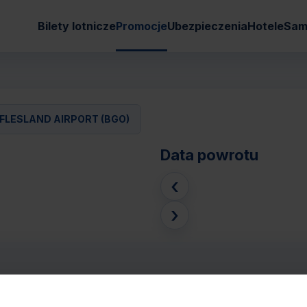
Bilety lotnicze
Promocje
Ubezpieczenia
Hotele
Sam
FLESLAND AIRPORT (BGO)
Data powrotu
‹
›
 (KRK) - BERGEN FLESLAND AIRPORT (BGO
Pasaże