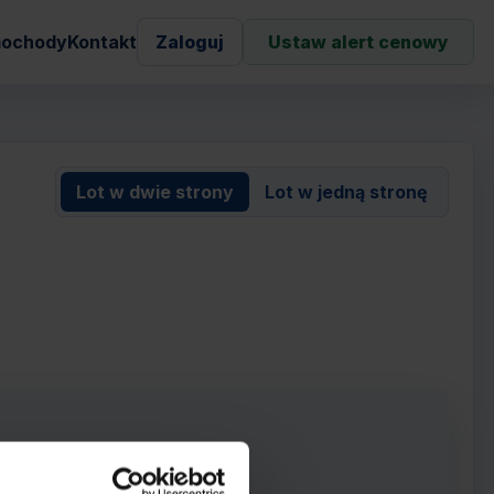
ochody
Kontakt
Zaloguj
Ustaw alert cenowy
Lot w dwie strony
Lot w jedną stronę
)
rowie