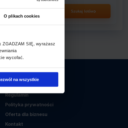
asażer
Szukaj lotów
O plikach cookies
cisk ZGADZAM SIĘ, wyrażasz
ewniania
cie wycofać.
Informacje
ezwól na wszystkie
O nas
Regulamin
Polityka prywatności
Oferta dla biznesu
Kontakt