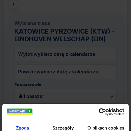
›
Wybrana trasa
KATOWICE PYRZOWICE (KTW) -
EINDHOVEN WELSCHAP (EIN)
Wylot:
wybierz datę z kalendarza
Powrót:
wybierz datę z kalendarza
Pasażerowie
👤
1 pasażer
Szukaj lotów
Zgoda
Szczegóły
O plikach cookies