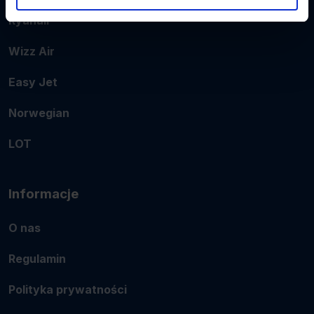
Ryanair
Wizz Air
Easy Jet
Norwegian
LOT
Informacje
O nas
Regulamin
Polityka prywatności