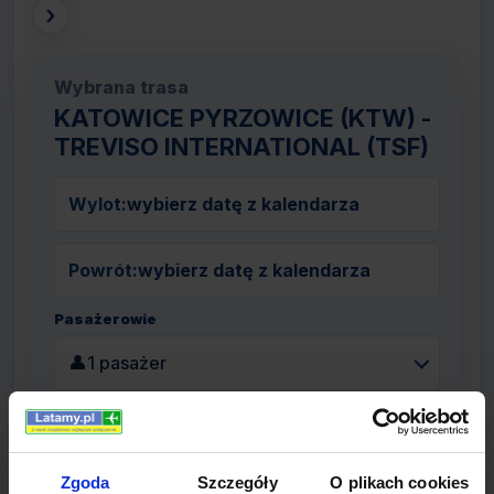
›
Wybrana trasa
KATOWICE PYRZOWICE (KTW) -
TREVISO INTERNATIONAL (TSF)
Wylot:
wybierz datę z kalendarza
Powrót:
wybierz datę z kalendarza
Pasażerowie
👤
1 pasażer
Szukaj lotów
Zgoda
Szczegóły
O plikach cookies