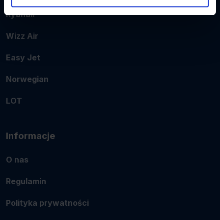
Ryanair
Wizz Air
Easy Jet
Norwegian
LOT
Informacje
O nas
Regulamin
Polityka prywatności