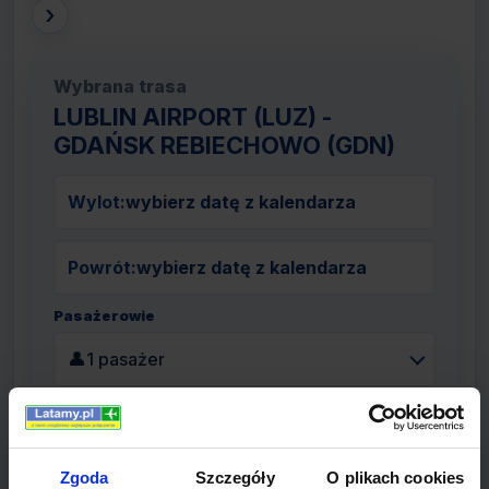
›
Wybrana trasa
LUBLIN AIRPORT (LUZ) -
GDAŃSK REBIECHOWO (GDN)
Wylot:
wybierz datę z kalendarza
Powrót:
wybierz datę z kalendarza
Pasażerowie
👤
1 pasażer
Szukaj lotów
Zgoda
Szczegóły
O plikach cookies