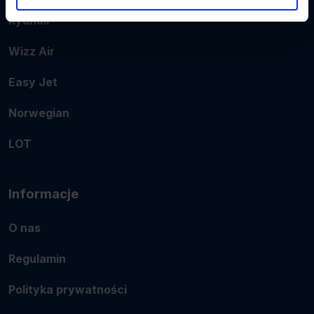
Ryanair
Wizz Air
Easy Jet
Norwegian
LOT
Informacje
O nas
Regulamin
Polityka prywatności