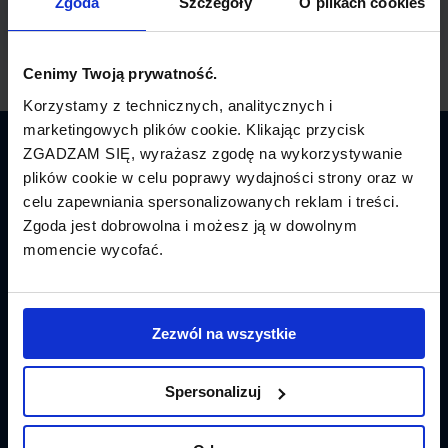
Zgoda
Szczegóły
O plikach cookies
Cenimy Twoją prywatność.
Korzystamy z technicznych, analitycznych i
marketingowych plików cookie. Klikając przycisk
ZGADZAM SIĘ, wyrażasz zgodę na wykorzystywanie
Latamy.pl
plików cookie w celu poprawy wydajności strony oraz w
celu zapewniania spersonalizowanych reklam i treści.
Bilety lotnicze
Zgoda jest dobrowolna i możesz ją w dowolnym
momencie wycofać.
Promocje
Linie lotnicze
Zezwól na wszystkie
Lotniska
Tanie Loty
Spersonalizuj