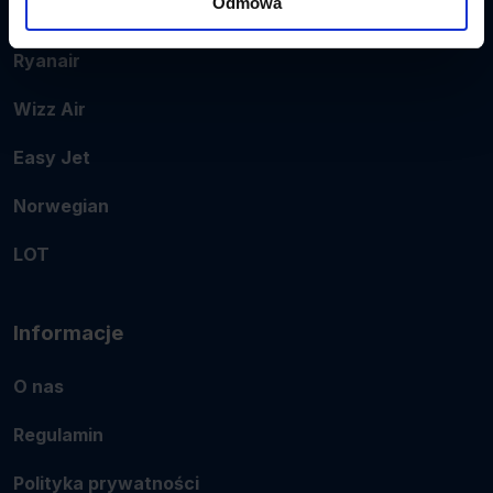
Odmowa
Popularne linie
Ryanair
Wizz Air
Easy Jet
Norwegian
LOT
Informacje
O nas
Regulamin
Polityka prywatności