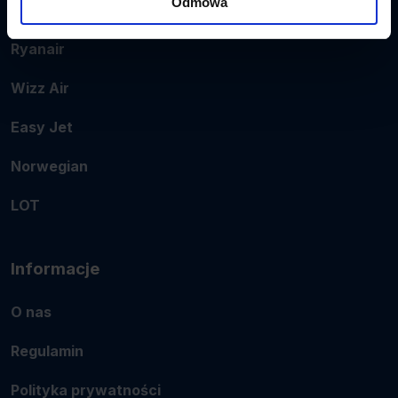
Odmowa
Popularne linie
Ryanair
Wizz Air
Easy Jet
Norwegian
LOT
Informacje
O nas
Regulamin
Polityka prywatności