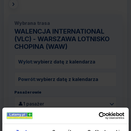
›
Wybrana trasa
WALENCJA INTERNATIONAL
(VLC) - WARSZAWA LOTNISKO
CHOPINA (WAW)
Wylot:
wybierz datę z kalendarza
Powrót:
wybierz datę z kalendarza
Pasażerowie
👤
1 pasażer
Szukaj lotów