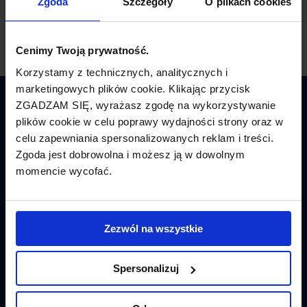
Zgoda
Szczegóły
O plikach cookies
Cenimy Twoją prywatność.
Korzystamy z technicznych, analitycznych i
marketingowych plików cookie. Klikając przycisk
ZGADZAM SIĘ, wyrażasz zgodę na wykorzystywanie
Latamy.pl
plików cookie w celu poprawy wydajności strony oraz w
celu zapewniania spersonalizowanych reklam i treści.
Bilety lotnicze
Zgoda jest dobrowolna i możesz ją w dowolnym
momencie wycofać.
Promocje
Linie lotnicze
Zezwól na wszystkie
Lotniska
Tanie Loty
Spersonalizuj