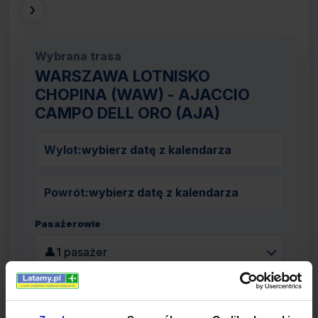
›
Wybrana trasa
WARSZAWA LOTNISKO
CHOPINA (WAW) - AJACCIO
CAMPO DELL ORO (AJA)
Wylot:
wybierz datę z kalendarza
Powrót:
wybierz datę z kalendarza
Pasażerowie
👤
1 pasażer
Szukaj lotów