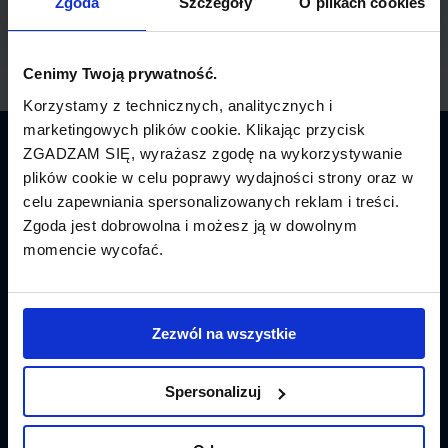
Zgoda
Szczegóły
O plikach cookies
Cenimy Twoją prywatność.
Korzystamy z technicznych, analitycznych i
marketingowych plików cookie. Klikając przycisk
ZGADZAM SIĘ, wyrażasz zgodę na wykorzystywanie
Latamy.pl
plików cookie w celu poprawy wydajności strony oraz w
celu zapewniania spersonalizowanych reklam i treści.
Bilety lotnicze
Zgoda jest dobrowolna i możesz ją w dowolnym
momencie wycofać.
Promocje
Linie lotnicze
Zezwól na wszystkie
Lotniska
Tanie Loty
Spersonalizuj