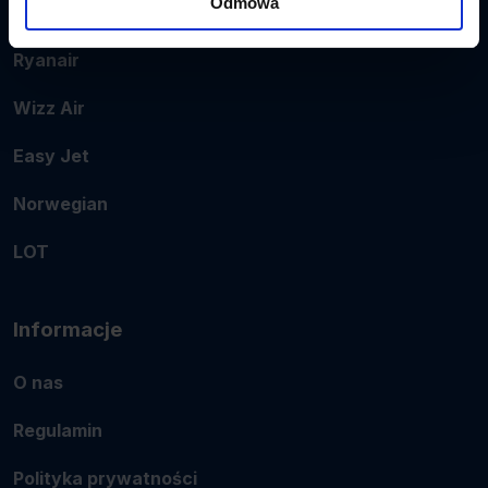
Odmowa
Popularne linie
Ryanair
Wizz Air
Easy Jet
Norwegian
LOT
Informacje
O nas
Regulamin
Polityka prywatności