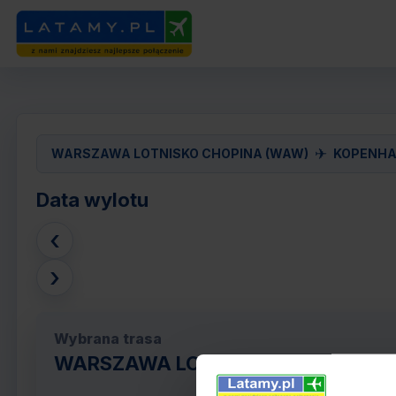
✈
WARSZAWA LOTNISKO CHOPINA (WAW)
KOPENHA
Data wylotu
‹
›
Wybrana trasa
WARSZAWA LOTNISKO CHOPINA (W