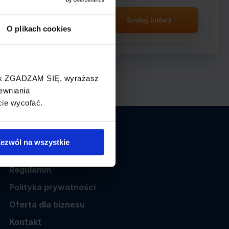
asażer
Szukaj lotów
O plikach cookies
cisk ZGADZAM SIĘ, wyrażasz
ewniania
cie wycofać.
Informacje
ezwól na wszystkie
O nas
Regulamin
Polityka prywatności
Oferta dla biznesu
Kontakt