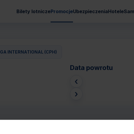
Bilety lotnicze
Promocje
Ubezpieczenia
Hotele
Sam
GA INTERNATIONAL (CPH)
Data powrotu
‹
›
AW) - KOPENHAGA INTERNATIONAL (CPH
Pasaże