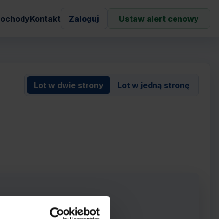
ochody
Kontakt
Zaloguj
Ustaw alert cenowy
Lot w dwie strony
Lot w jedną stronę
)
rowie