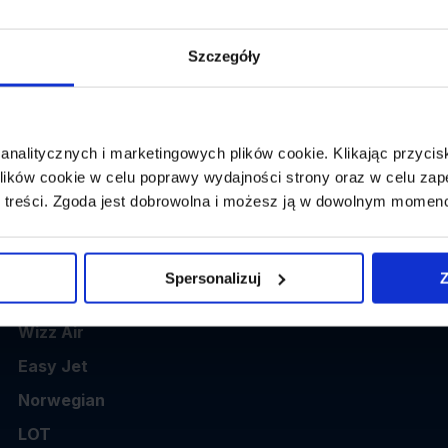
👤
Powrót:
wybierz datę z kalendarza
1 p
Szczegóły
 analitycznych i marketingowych plików cookie. Klikając przy
ików cookie w celu poprawy wydajności strony oraz w celu zap
 treści. Zgoda jest dobrowolna i możesz ją w dowolnym momen
Popularne linie
Spersonalizuj
Z
Ryanair
Wizz Air
Easy Jet
Norwegian
LOT