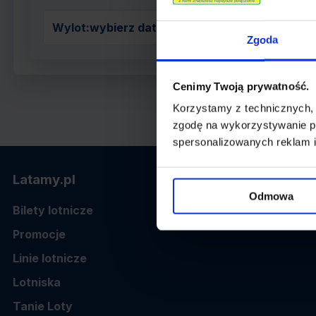
Wylot:
wybierz datę z kalendarza
Zgoda
Cenimy Twoją prywatność.
Korzystamy z technicznych,
zgodę na wykorzystywanie pl
spersonalizowanych reklam i
Latamy.pl
Odmowa
Bilety lotnicze
Promocje
Linie lotnicze
Lotniska
Tanie Loty