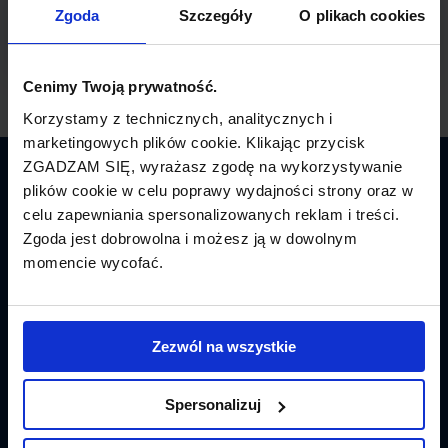
Zgoda
Szczegóły
O plikach cookies
Cenimy Twoją prywatność.
Korzystamy z technicznych, analitycznych i
marketingowych plików cookie. Klikając przycisk
ZGADZAM SIĘ, wyrażasz zgodę na wykorzystywanie
Latamy.pl
plików cookie w celu poprawy wydajności strony oraz w
celu zapewniania spersonalizowanych reklam i treści.
Bilety lotnicze
Zgoda jest dobrowolna i możesz ją w dowolnym
momencie wycofać.
Promocje
Linie lotnicze
Zezwól na wszystkie
Lotniska
Spersonalizuj
Tanie Loty