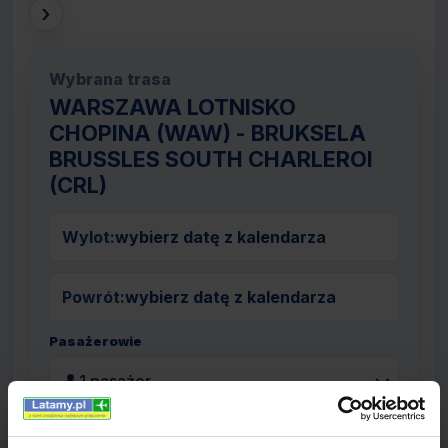
›
Wybrana trasa
WARSZAWA LOTNISKO
CHOPINA (WAW) - BRUKSELA
BRUSSLES SOUTH CHARLEROI
(CRL)
Wylot:
wybierz datę z kalendarza
Powrót:
wybierz datę z kalendarza
Pasażerowie
👤
1 pasażer
Szukaj lotów