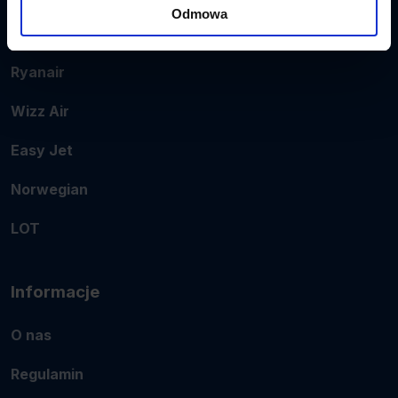
Odmowa
Popularne linie
Ryanair
Wizz Air
Easy Jet
Norwegian
LOT
Informacje
O nas
Regulamin