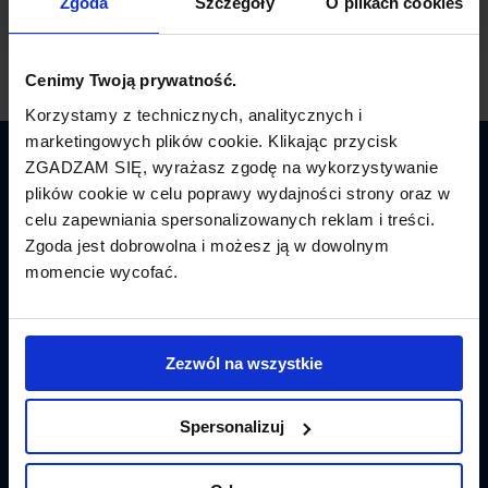
Zgoda
Szczegóły
O plikach cookies
Cenimy Twoją prywatność.
Korzystamy z technicznych, analitycznych i
marketingowych plików cookie. Klikając przycisk
ZGADZAM SIĘ, wyrażasz zgodę na wykorzystywanie
Latamy.pl
plików cookie w celu poprawy wydajności strony oraz w
celu zapewniania spersonalizowanych reklam i treści.
Bilety lotnicze
Zgoda jest dobrowolna i możesz ją w dowolnym
momencie wycofać.
Promocje
Linie lotnicze
Zezwól na wszystkie
Lotniska
Tanie Loty
Spersonalizuj