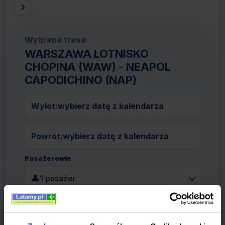
›
Wybrana trasa
WARSZAWA LOTNISKO
CHOPINA (WAW) - NEAPOL
CAPODICHINO (NAP)
Wylot:
wybierz datę z kalendarza
Powrót:
wybierz datę z kalendarza
Pasażerowie
👤
1 pasażer
Szukaj lotów