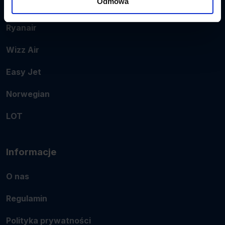
Odmowa
Popularne linie
Ryanair
Wizz Air
Easy Jet
Norwegian
LOT
Informacje
O nas
Regulamin
Polityka prywatności