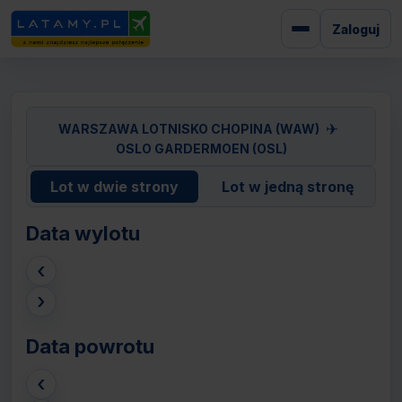
Zaloguj
✈
WARSZAWA LOTNISKO CHOPINA (WAW)
OSLO GARDERMOEN (OSL)
Lot w dwie strony
Lot w jedną stronę
Data wylotu
‹
›
Data powrotu
‹