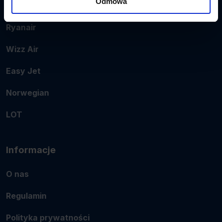
Odmowa
Popularne linie
Ryanair
Wizz Air
Easy Jet
Norwegian
LOT
Informacje
O nas
Regulamin
Polityka prywatności