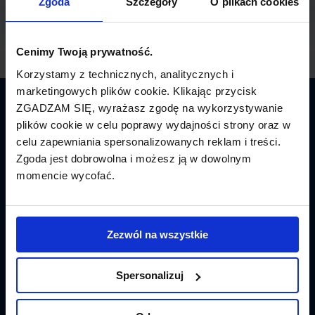
Zgoda
Szczegóły
O plikach cookies
Cenimy Twoją prywatność.
Korzystamy z technicznych, analitycznych i
marketingowych plików cookie. Klikając przycisk
ZGADZAM SIĘ, wyrażasz zgodę na wykorzystywanie
Latamy.pl
plików cookie w celu poprawy wydajności strony oraz w
celu zapewniania spersonalizowanych reklam i treści.
Bilety lotnicze
Zgoda jest dobrowolna i możesz ją w dowolnym
momencie wycofać.
Promocje
Linie lotnicze
Zezwól na wszystkie
Lotniska
Tanie Loty
Spersonalizuj