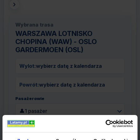
›
Wybrana trasa
WARSZAWA LOTNISKO
CHOPINA (WAW) - OSLO
GARDERMOEN (OSL)
Wylot:
wybierz datę z kalendarza
Powrót:
wybierz datę z kalendarza
Pasażerowie
👤
1 pasażer
Szukaj lotów