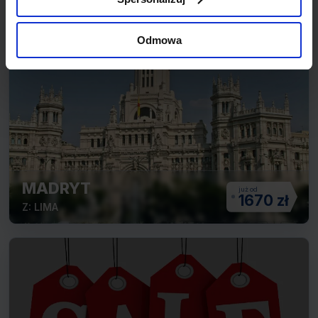
SANTA CRUZ
683 zł
Z: LIMA
Odmowa
MADRYT
1670 zł
Z: LIMA