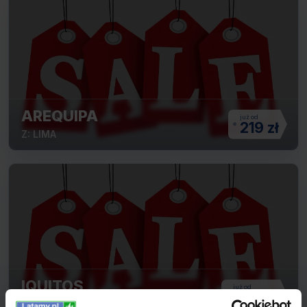
AREQUIPA
219 zł
Z: LIMA
IQUITOS
444 zł
Z: LIMA