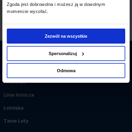
Zgoda jest dobrowolna i możesz ją w dowolnym
Lotnisko Cairns International Airport
momencie wycofać.
Zezwól na wszystkie
Spersonalizuj
Latamy.pl
Bilety lotnicze
Odmowa
Promocje
Linie lotnicze
Lotniska
Tanie Loty