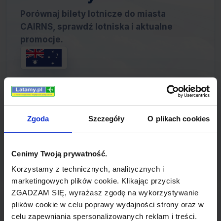
Porównaj bilety lotnicze do miasta
CAIRNS, sprawdź lotniska i aktualne
promocje.
W naszym portalu znajdziesz ofertę lotów do
CAIRNS zarówno tradycyjnych linii lotniczych,
Zgoda
Szczegóły
O plikach cookies
jak i tanich przewoźników. Skorzystaj z
wyszukiwarki, aby znaleźć najtańsze bilety
lotnicze.
Cenimy Twoją prywatność.
Korzystamy z technicznych, analitycznych i
marketingowych plików cookie. Klikając przycisk
ZGADZAM SIĘ, wyrażasz zgodę na wykorzystywanie
plików cookie w celu poprawy wydajności strony oraz w
CAIRNS lotniska
celu zapewniania spersonalizowanych reklam i treści.