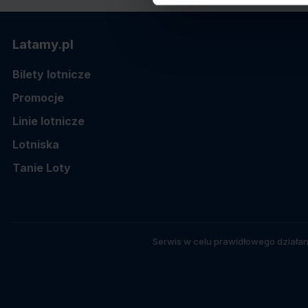
Latamy.pl
Bilety lotnicze
Promocje
Linie lotnicze
Lotniska
Tanie Loty
Serwis w celu prawidłowego działan