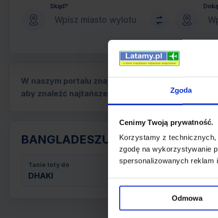
Skąd?
Dok
W naszym portalu znajdziesz ofertę lotów do BANG
Zgoda
aby znaleźć najtańsze bilety.
Cenimy Twoją prywatność.
BANGLADESZU - tanie loty
Korzystamy z technicznych,
zgodę na wykorzystywanie pl
spersonalizowanych reklam i
Tanie loty do
DHAKI
Odmowa