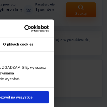
ta powrotu
Pasażerowie
bierz datę
1 pasażer
Szukaj
anich przewoźników. Skorzystaj z wyszukiwarki,
O plikach cookies
cisk ZGADZAM SIĘ, wyrażasz
ewniania
cie wycofać.
ezwól na wszystkie