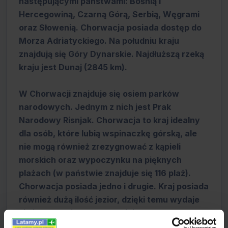
następującymi państwami: Bośnią i
Hercegowiną, Czarną Górą, Serbią, Węgrami
oraz Słowenią. Chorwacja posiada dostęp do
Morza Adriatyckiego. Na południu kraju
znajdują się Góry Dynarskie. Najdłuższą rzeką
kraju jest Dunaj (2845 km).
W Chorwacji znajduje się osiem parków
narodowych. Jednym z nich jest Prak
Narodowy Risnjak. Chorwacja to kraj idealny
dla osób, które lubią wspinaczkę górską, ale
nie mogą również zrezygnować z kąpieli
morskich oraz wypoczynku na pięknych
plażach (w państwie znajduje się 116 plaż).
Chorwacja posiada jedno i drugie. Kraj posiada
również dużą ilość jezior, dzięki temu wydaje
się jeszcze ciekawszym miejscem na
wypoczynek. Jednym z najbardziej