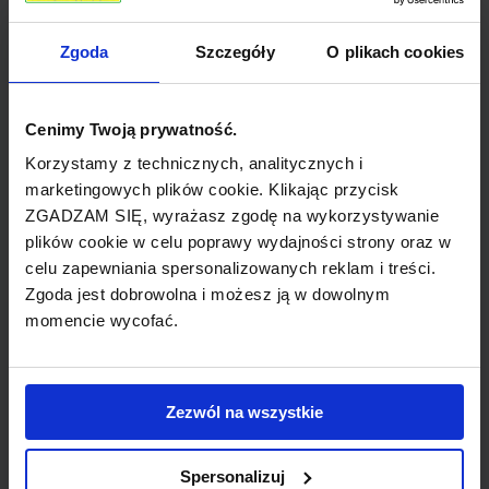
populranych obiektów zwiedzanych przez
turystów, jest Zamek Trakošćan na północy
Zgoda
Szczegóły
O plikach cookies
kraju.
Cenimy Twoją prywatność.
Kornati natomiast to chorwacki archipelag
Korzystamy z technicznych, analitycznych i
składający się z około 89 wysp, który
marketingowych plików cookie. Klikając przycisk
zapewnia przyjezdnym wypoczynek w słońcu
ZGADZAM SIĘ, wyrażasz zgodę na wykorzystywanie
na plażach. Kolejna atrkacja turystyczna to
plików cookie w celu poprawy wydajności strony oraz w
Niebieska Jaskinia, znajdująca się na wyspie
celu zapewniania spersonalizowanych reklam i treści.
Biševo. Miłośnicy natury docenią piękne lasy
Zgoda jest dobrowolna i możesz ją w dowolnym
iglaste występujące w rejonie Chorwacji,
momencie wycofać.
zwanym Górski Kotar. Miejscem licznie
odwiedzanym przez turystów jest również
Park Narodowy Krka, w którym znajdują się
Zezwól na wszystkie
przepiękne wodospady. Aby ulżyć sobie
podczas upalnego lata, w Krka można się
Spersonalizuj
również wykąpać.