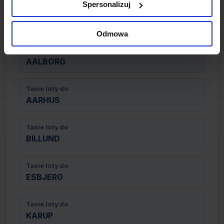
Spersonalizuj
DANII - tanie loty
Odmowa
Tanie loty do
AALBORG
Tanie loty do
AARHUS
Tanie loty do
BILLUND
Tanie loty do
ESBJERG
Tanie loty do
KARUP