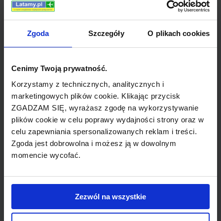
podczas urlopu. Kopenhaga oferuje bowiem
restauracje, w których można poznać smaki
duńskiej kuchni, a także kawiarnie, bary i
Zgoda
Szczegóły
O plikach cookies
dyskoteki, dzięki którm turyści mogą poznać
życie nocne, jakie toczy się nie tylko w stolicy,
Cenimy Twoją prywatność.
ale również w innych duńskich miastach.
Korzystamy z technicznych, analitycznych i
Kolejnym miastem godnym poznania podczas
marketingowych plików cookie. Klikając przycisk
ZGADZAM SIĘ, wyrażasz zgodę na wykorzystywanie
pobytu w Danii jest Bakken, w którym znajduje
plików cookie w celu poprawy wydajności strony oraz w
się najstarszy park rozrywki w Europie. Jest
celu zapewniania spersonalizowanych reklam i treści.
to idealne miejsce dla osób z dziećmi. Liczne
Zgoda jest dobrowolna i możesz ją w dowolnym
atrkacje, jak na przykład wesołe miasteczko
momencie wycofać.
oraz duża ilość ścieżek rowerowych
zapewniają atrakcje dla całej rodziny. Dania to
państwo, w którym można spędzić urlop
Zezwól na wszystkie
zarówno latem, jak i zimą.