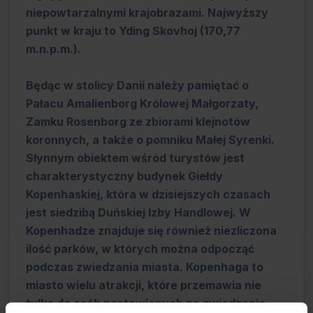
niepowtarzalnymi krajobrazami. Najwyższy
punkt w kraju to Yding Skovhoj (170,77
m.n.p.m.).
Będąc w stolicy Danii należy pamiętać o
Pałacu Amalienborg Królowej Małgorzaty,
Zamku Rosenborg ze zbiorami klejnotów
koronnych, a także o pomniku Małej Syrenki.
Słynnym obiektem wśród turystów jest
charakterystyczny budynek Giełdy
Kopenhaskiej, która w dzisiejszych czasach
jest siedzibą Duńskiej Izby Handlowej. W
Kopenhadze znajduje się również niezliczona
ilość parków, w których można odpocząć
podczas zwiedzania miasta. Kopenhaga to
miasto wielu atrakcji, które przemawia nie
tylko do osób nastawionych na zwiedzanie