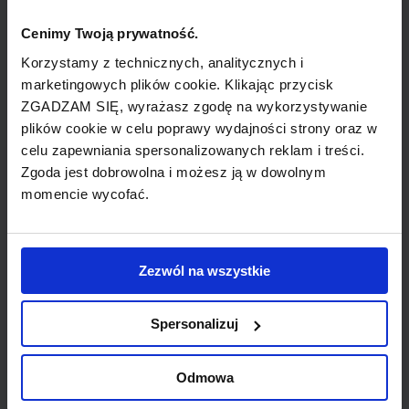
światynię buddyjską. Bangkok to również
miasto, które tętni życiem nocnym. W licznych
Cenimy Twoją prywatność.
dyskotekach, barach i restauracjach można
Korzystamy z technicznych, analitycznych i
zasmakować w kuchni tajskiej oraz poczuć
marketingowych plików cookie. Klikając przycisk
prawdziwy klimat Tajlandii.
ZGADZAM SIĘ, wyrażasz zgodę na wykorzystywanie
plików cookie w celu poprawy wydajności strony oraz w
celu zapewniania spersonalizowanych reklam i treści.
Njapopularniejszym miastem wypoczynkowym
Zgoda jest dobrowolna i możesz ją w dowolnym
w Tajlandii jest Pattaya, posiadająca piękne
momencie wycofać.
plaże, ogromną ilość hoteli, barów i
restauracji. Ten, kto chce jednak odpocząć od
tłumu ludzi, powinien wybrać się na wyspę
Tajlandii, Koh Chang, która oprócz swojej
Zezwól na wszystkie
dziewiczej przyrody oferuje wypoczynek w
miejscach, położonych z dala od turystów,
Spersonalizuj
ukrytych w ogrodach tropikalnych. Na Koh
Chang znajduje się ogromna ilość
Odmowa
wodospadów oraz gór, z których