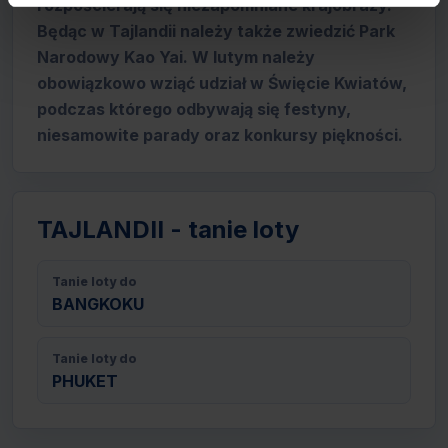
rozpościerają się niezapomniane krajobrazy.
Będąc w Tajlandii należy także zwiedzić Park
Narodowy Kao Yai. W lutym należy
obowiązkowo wziąć udział w Święcie Kwiatów,
podczas którego odbywają się festyny,
niesamowite parady oraz konkursy piękności.
TAJLANDII - tanie loty
Tanie loty do
BANGKOKU
Tanie loty do
PHUKET