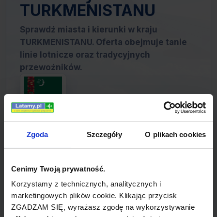
TURKMENISTANU
Sprawdź miasta i kierunki w kraju
TURKMENISTANU. Oferta obejmuje tanie
linie lotnicze oraz tradycyjnych
przewoźników.
Zgoda
Szczegóły
O plikach cookies
W naszym portalu znajdziesz ofertę lotów do
TURKMENISTANU zarówno tradycyjnych linii
lotniczych, jak i tanich przewoźników.
Cenimy Twoją prywatność.
Skorzystaj z wyszukiwarki, aby znaleźć
Korzystamy z technicznych, analitycznych i
najtańsze bilety.
marketingowych plików cookie. Klikając przycisk
ZGADZAM SIĘ, wyrażasz zgodę na wykorzystywanie