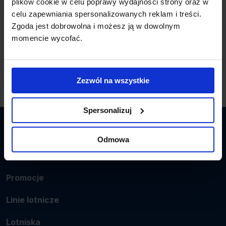
plików cookie w celu poprawy wydajności strony oraz w
celu zapewniania spersonalizowanych reklam i treści.
TURKMENISTANU - tanie loty
Zgoda jest dobrowolna i możesz ją w dowolnym
momencie wycofać.
Tanie loty do
ASZCHABADU
Zezwól na wszystkie
Spersonalizuj
Latamy.pl
Odmowa
Bilety lotnicze
Promocje
Linie lotnicze
Lotniska