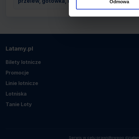
przelew, gotówka, karta
Odmowa
Latamy.pl
Bilety lotnicze
Promocje
Linie lotnicze
Lotniska
Tanie Loty
Serwis w celu prawidłowego działan