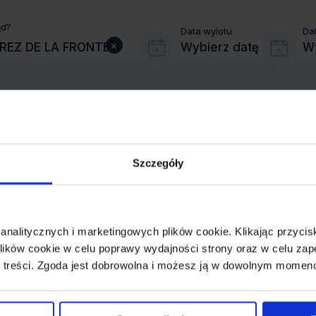
ąd?
Data wylotu
Da
×
Wybierz datę
Wy
Szczegóły
MIASTO PRZYLOTU
JEREZ
 analitycznych i marketingowych plików cookie. Klikając przy
REZERWACJA
ików cookie w celu poprawy wydajności strony oraz w celu zap
online lub telefoniczna
 treści. Zgoda jest dobrowolna i możesz ją w dowolnym momen