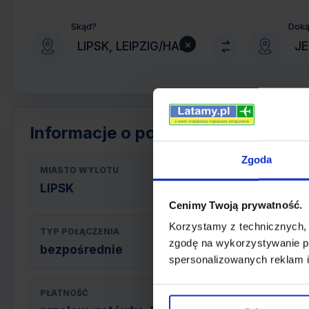
Skąd?
Dok
×
Informacje o połączeniu
Zgoda
MIASTO WYLOTU
LIPSK
Cenimy Twoją prywatność.
Korzystamy z technicznych,
TYP POŁĄCZENIA
zgodę na wykorzystywanie pl
bezpośrednie
spersonalizowanych reklam i
PŁATNOŚĆ