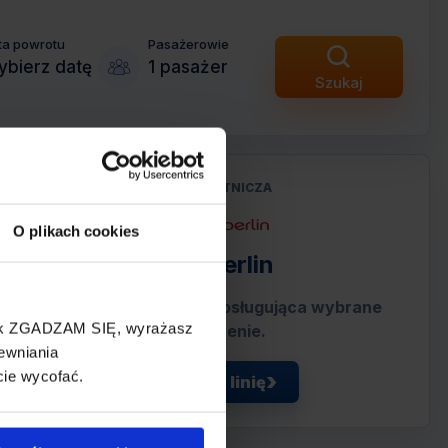
ta powrotu
Pasażerowie
bierz datę
1 pasażer
Szukaj
LINIA LOTNICZA
O plikach cookies
Air Berlin
Tania linia lotnicza obsługująca wybrane
cisk ZGADZAM SIĘ, wyrażasz
połączenie.
ewniania
cie wycofać.
Zobacz linię