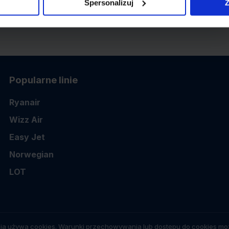
Spersonalizuj
Z
Popularne linie
Ryanair
Wizz Air
Easy Jet
Norwegian
LOT
ia używa cookies. Warunki przechowywania lub dostępu do cookies moż