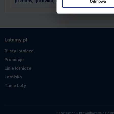
przelew, gotówka, karta
Odmowa
Latamy.pl
Bilety lotnicze
Promocje
Linie lotnicze
Lotniska
Tanie Loty
Serwis w celu prawidłowego działan