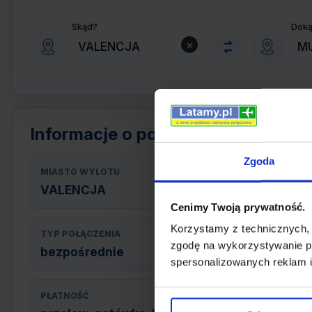
Skąd?
Dok
×
Informacje o połączeniu
Zgoda
MIASTO WYLOTU
VALENCJA
Cenimy Twoją prywatność.
Korzystamy z technicznych,
TYP POŁĄCZENIA
zgodę na wykorzystywanie pl
bezpośrednie
spersonalizowanych reklam i
PŁATNOŚĆ