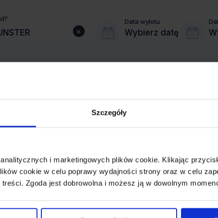
ąd?
Data wylotu
Da
×
Wybierz datę
Wy
Szczegóły
MIASTO PRZYLOTU
MUNSTER
 analitycznych i marketingowych plików cookie. Klikając przy
REZERWACJA
ików cookie w celu poprawy wydajności strony oraz w celu zap
online lub telefoniczna
 treści. Zgoda jest dobrowolna i możesz ją w dowolnym momen