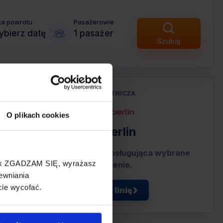
ta powrotu
Pasażerowie
bierz datę
1 pasażer
Szukaj
LINIA LOTNICZA
O plikach cookies
Air Berlin
Tania linia lotnicza obsługująca wybrane
cisk ZGADZAM SIĘ, wyrażasz
połączenie.
ewniania
cie wycofać.
Zobacz linię