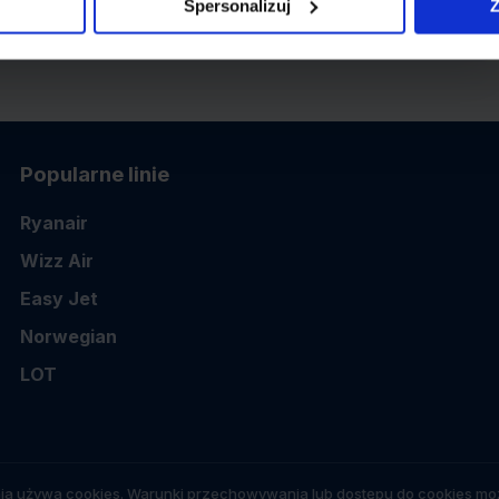
Spersonalizuj
Z
Popularne linie
Ryanair
Wizz Air
Easy Jet
Norwegian
LOT
ia używa cookies. Warunki przechowywania lub dostępu do cookies moż