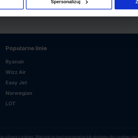
Spersonalizuj
Z
Popularne linie
Ryanair
Wizz Air
Easy Jet
Norwegian
LOT
ia używa cookies. Warunki przechowywania lub dostępu do cookies moż