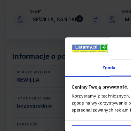
Skąd?
Dok
×
Informacje o połączeniu
Zgoda
MIASTO WYLOTU
SEWILLA
Cenimy Twoją prywatność.
Korzystamy z technicznych,
TYP POŁĄCZENIA
zgodę na wykorzystywanie pl
bezpośrednie
spersonalizowanych reklam i
PŁATNOŚĆ