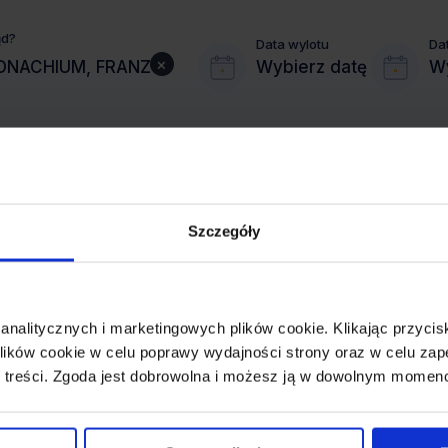
ąd?
Data wylotu
Da
×
Wybierz datę
Wy
Szczegóły
MIASTO PRZYLOTU
MONACHIUM
 analitycznych i marketingowych plików cookie. Klikając przy
REZERWACJA
ików cookie w celu poprawy wydajności strony oraz w celu zap
online lub telefoniczna
 treści. Zgoda jest dobrowolna i możesz ją w dowolnym momen