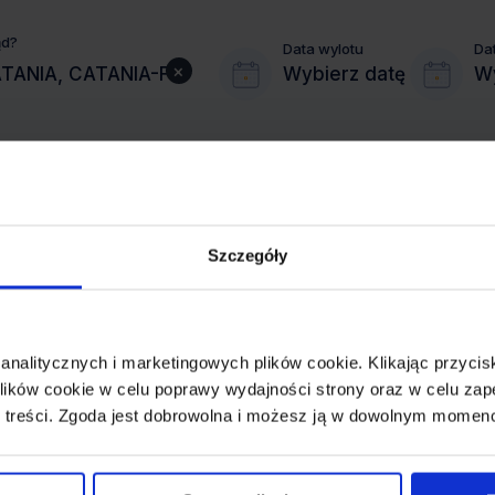
ąd?
Data wylotu
Da
×
Wybierz datę
Wy
Szczegóły
MIASTO PRZYLOTU
KATANIA
 analitycznych i marketingowych plików cookie. Klikając przy
REZERWACJA
ików cookie w celu poprawy wydajności strony oraz w celu zap
online lub telefoniczna
 treści. Zgoda jest dobrowolna i możesz ją w dowolnym momen