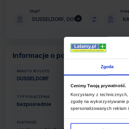
Skąd?
Dok
×
Informacje o połączeniu
Zgoda
MIASTO WYLOTU
DUSSELDORF
Cenimy Twoją prywatność.
Korzystamy z technicznych,
TYP POŁĄCZENIA
zgodę na wykorzystywanie pl
bezpośrednie
spersonalizowanych reklam i
PŁATNOŚĆ