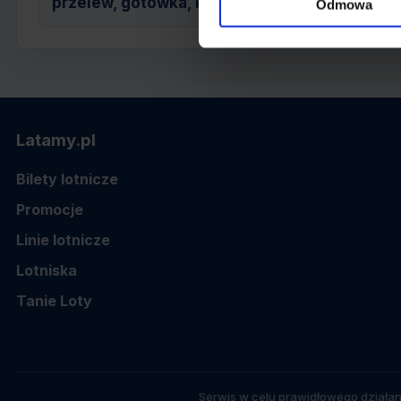
przelew, gotówka, karta
Odmowa
Latamy.pl
Bilety lotnicze
Promocje
Linie lotnicze
Lotniska
Tanie Loty
Serwis w celu prawidłowego działan