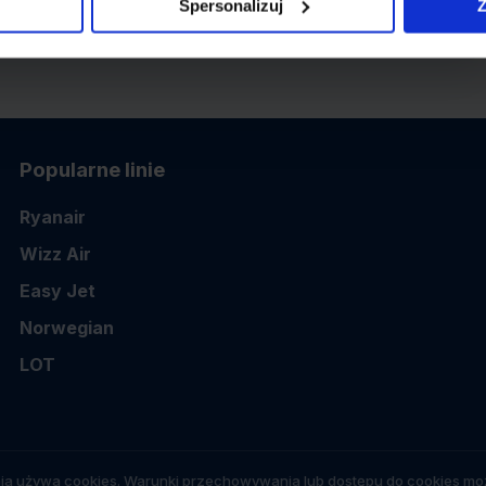
Spersonalizuj
Z
Popularne linie
Ryanair
Wizz Air
Easy Jet
Norwegian
LOT
ia używa cookies. Warunki przechowywania lub dostępu do cookies moż