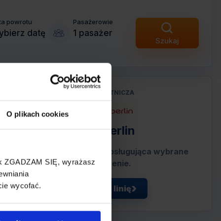
ta powrotu
Pasażerowie
bierz datę
1 pasażer
Szukaj
LINIA LOTNICZA
O plikach cookies
Air Berlin
Tania linia lotnicza obsługująca wybrane
cisk ZGADZAM SIĘ, wyrażasz
połączenie.
ewniania
cie wycofać.
Zobacz linię