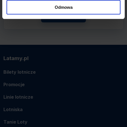
połączenie.
Odmowa
Zobacz linię
Latamy.pl
Bilety lotnicze
Promocje
Linie lotnicze
Lotniska
Tanie Loty