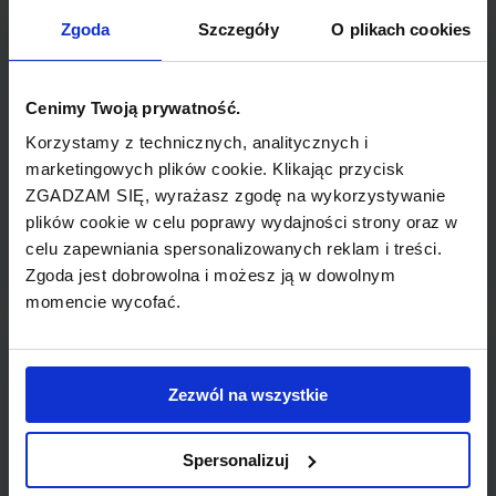
TYP POŁĄCZENIA
Zgoda
Szczegóły
O plikach cookies
bezpośrednie
REZERWACJA
Cenimy Twoją prywatność.
online lub telefoniczna
Korzystamy z technicznych, analitycznych i
marketingowych plików cookie. Klikając przycisk
ZGADZAM SIĘ, wyrażasz zgodę na wykorzystywanie
PŁATNOŚĆ
plików cookie w celu poprawy wydajności strony oraz w
przelew, gotówka, karta
celu zapewniania spersonalizowanych reklam i treści.
Zgoda jest dobrowolna i możesz ją w dowolnym
momencie wycofać.
LINIA LOTNICZA
Zezwól na wszystkie
Air Berlin
Spersonalizuj
Tania linia lotnicza obsługująca wybrane