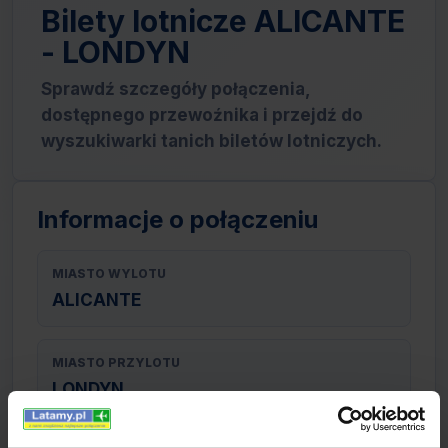
Bilety lotnicze ALICANTE
- LONDYN
Sprawdź szczegóły połączenia,
dostępnego przewoźnika i przejdź do
wyszukiwarki tanich biletów lotniczych.
Informacje o połączeniu
MIASTO WYLOTU
ALICANTE
MIASTO PRZYLOTU
LONDYN