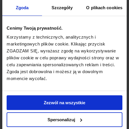
TYP POŁĄCZENIA
Zgoda
Szczegóły
O plikach cookies
bezpośrednie
REZERWACJA
Cenimy Twoją prywatność.
online lub telefoniczna
Korzystamy z technicznych, analitycznych i
marketingowych plików cookie. Klikając przycisk
ZGADZAM SIĘ, wyrażasz zgodę na wykorzystywanie
PŁATNOŚĆ
plików cookie w celu poprawy wydajności strony oraz w
przelew, gotówka, karta
celu zapewniania spersonalizowanych reklam i treści.
Zgoda jest dobrowolna i możesz ją w dowolnym
momencie wycofać.
LINIA LOTNICZA
Zezwól na wszystkie
Air Berlin
Spersonalizuj
Tania linia lotnicza obsługująca wybrane