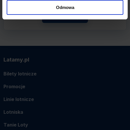
połączenie.
Odmowa
Zobacz linię
Latamy.pl
Bilety lotnicze
Promocje
Linie lotnicze
Lotniska
Tanie Loty