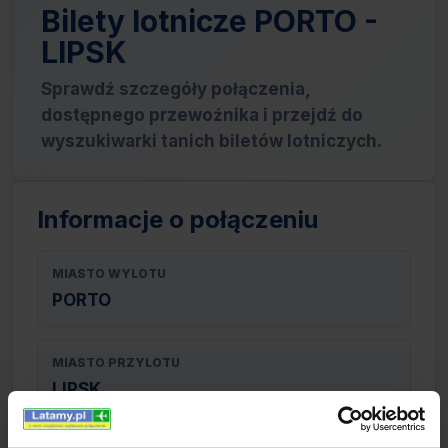
Bilety lotnicze PORTO -
LIPSK
Sprawdź szczegóły połączenia,
dostępnego przewoźnika i przejdź do
wyszukiwarki tanich biletów lotniczych.
Informacje o połączeniu
MIASTO WYLOTU
PORTO
MIASTO PRZYLOTU
LIPSK