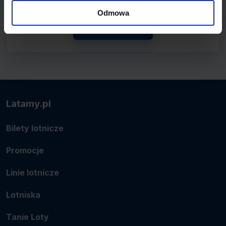
połączenie.
Odmowa
Zobacz linię
Latamy.pl
Bilety lotnicze
Promocje
Linie lotnicze
Lotniska
Tanie Loty