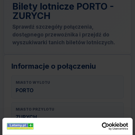
Bilety lotnicze PORTO -
ZURYCH
Sprawdź szczegóły połączenia,
dostępnego przewoźnika i przejdź do
wyszukiwarki tanich biletów lotniczych.
Informacje o połączeniu
MIASTO WYLOTU
PORTO
MIASTO PRZYLOTU
ZURYCH