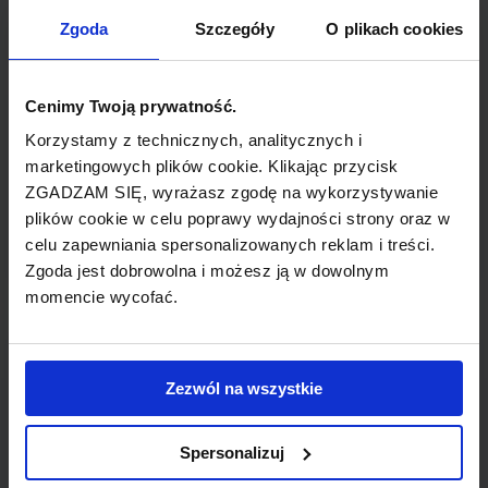
TYP POŁĄCZENIA
Zgoda
Szczegóły
O plikach cookies
bezpośrednie
REZERWACJA
Cenimy Twoją prywatność.
online lub telefoniczna
Korzystamy z technicznych, analitycznych i
marketingowych plików cookie. Klikając przycisk
ZGADZAM SIĘ, wyrażasz zgodę na wykorzystywanie
PŁATNOŚĆ
plików cookie w celu poprawy wydajności strony oraz w
przelew, gotówka, karta
celu zapewniania spersonalizowanych reklam i treści.
Zgoda jest dobrowolna i możesz ją w dowolnym
momencie wycofać.
LINIA LOTNICZA
Zezwól na wszystkie
Air Berlin
Spersonalizuj
Tania linia lotnicza obsługująca wybrane