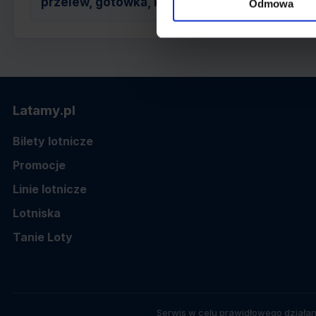
przelew, gotówka, karta
Odmowa
Latamy.pl
Bilety lotnicze
Promocje
Linie lotnicze
Lotniska
Tanie Loty
Serwis w celu prawidłowego działan