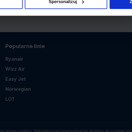
Spersonalizuj
Z
Popularne linie
Ryanair
Wizz Air
Easy Jet
Norwegian
LOT
ia używa cookies. Warunki przechowywania lub dostępu do cookies moż