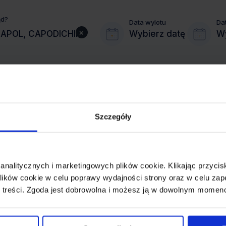
ąd?
Data wylotu
Da
×
Wybierz datę
Wy
Szczegóły
MIASTO PRZYLOTU
NEAPOL
 analitycznych i marketingowych plików cookie. Klikając przy
REZERWACJA
ików cookie w celu poprawy wydajności strony oraz w celu zap
online lub telefoniczna
 treści. Zgoda jest dobrowolna i możesz ją w dowolnym momen