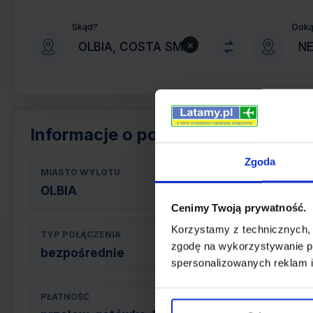
Skąd?
Dok
×
Informacje o połączeniu
Zgoda
MIASTO WYLOTU
OLBIA
Cenimy Twoją prywatność.
Korzystamy z technicznych,
TYP POŁĄCZENIA
zgodę na wykorzystywanie pl
bezpośrednie
spersonalizowanych reklam i
PŁATNOŚĆ