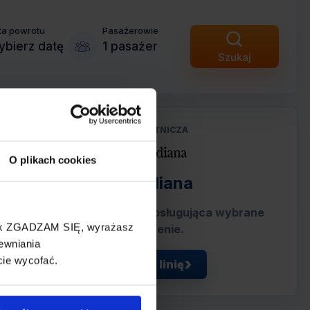
ta powrotu
Pasażerowie
bierz datę
1 pasażer
Szukaj
LINIA LOTNICZA
O plikach cookies
Meridiana
Tania linia lotnicza obsługująca wybrane
cisk ZGADZAM SIĘ, wyrażasz
połączenie.
ewniania
cie wycofać.
Zobacz linię