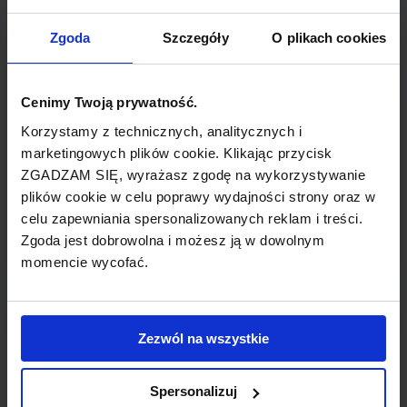
TYP POŁĄCZENIA
Zgoda
Szczegóły
O plikach cookies
bezpośrednie
Cenimy Twoją prywatność.
REZERWACJA
Korzystamy z technicznych, analitycznych i
online lub telefoniczna
marketingowych plików cookie. Klikając przycisk
ZGADZAM SIĘ, wyrażasz zgodę na wykorzystywanie
PŁATNOŚĆ
plików cookie w celu poprawy wydajności strony oraz w
przelew, gotówka, karta
celu zapewniania spersonalizowanych reklam i treści.
Zgoda jest dobrowolna i możesz ją w dowolnym
momencie wycofać.
LINIA LOTNICZA
Zezwól na wszystkie
Meridiana
Spersonalizuj