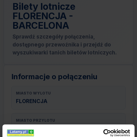
Bilety lotnicze
FLORENCJA -
BARCELONA
Sprawdź szczegóły połączenia,
dostępnego przewoźnika i przejdź do
wyszukiwarki tanich biletów lotniczych.
Informacje o połączeniu
MIASTO WYLOTU
FLORENCJA
MIASTO PRZYLOTU
BARCELONA