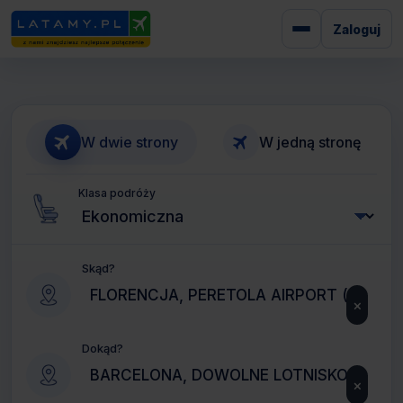
Zaloguj
W dwie strony
W jedną stronę
Klasa podróży
Skąd?
×
Dokąd?
×