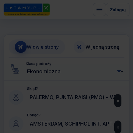
Zaloguj
W dwie strony
W jedną stronę
Klasa podróży
Skąd?
×
Dokąd?
×