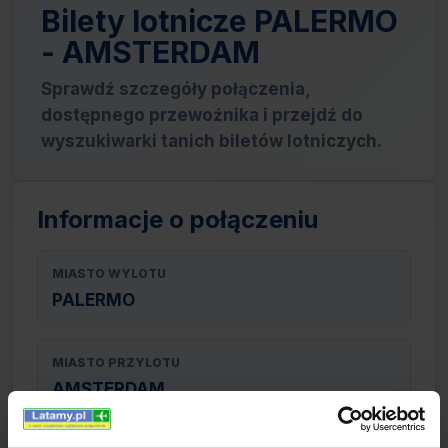
Bilety lotnicze PALERMO
- AMSTERDAM
Sprawdź szczegóły połączenia,
dostępnego przewoźnika i przejdź do
wyszukiwarki tanich biletów lotniczych.
Informacje o połączeniu
MIASTO WYLOTU
PALERMO
MIASTO PRZYLOTU
AMSTERDAM