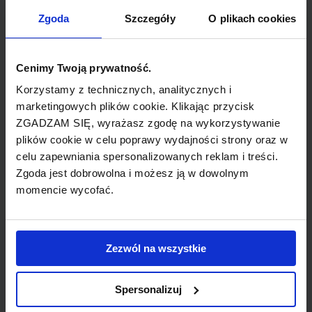
TYP POŁĄCZENIA
Zgoda
Szczegóły
O plikach cookies
bezpośrednie
REZERWACJA
Cenimy Twoją prywatność.
online lub telefoniczna
Korzystamy z technicznych, analitycznych i
marketingowych plików cookie. Klikając przycisk
ZGADZAM SIĘ, wyrażasz zgodę na wykorzystywanie
PŁATNOŚĆ
plików cookie w celu poprawy wydajności strony oraz w
przelew, gotówka, karta
celu zapewniania spersonalizowanych reklam i treści.
Zgoda jest dobrowolna i możesz ją w dowolnym
momencie wycofać.
LINIA LOTNICZA
Zezwól na wszystkie
transavia.com
Spersonalizuj
Tania linia lotnicza obsługująca wybrane