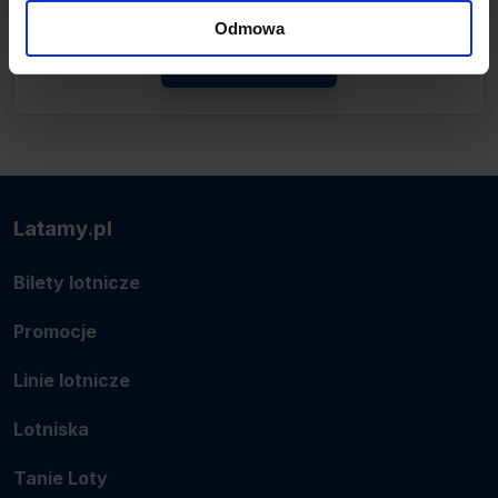
połączenie.
Odmowa
Zobacz linię
Latamy.pl
Bilety lotnicze
Promocje
Linie lotnicze
Lotniska
Tanie Loty