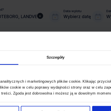
ąd?
Data wylotu
Da
×
Wybierz datę
Wy
Szczegóły
MIASTO PRZYLOTU
GOTEBORG
 analitycznych i marketingowych plików cookie. Klikając przy
REZERWACJA
ików cookie w celu poprawy wydajności strony oraz w celu zap
online lub telefoniczna
 treści. Zgoda jest dobrowolna i możesz ją w dowolnym momen