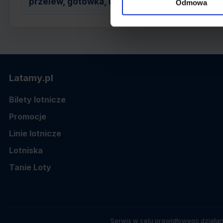
przelew, gotówka, karta
Odmowa
Latamy.pl
Bilety lotnicze
Promocje
Linie lotnicze
Lotniska
Tanie Loty
Serwis w celu prawidłowego działan