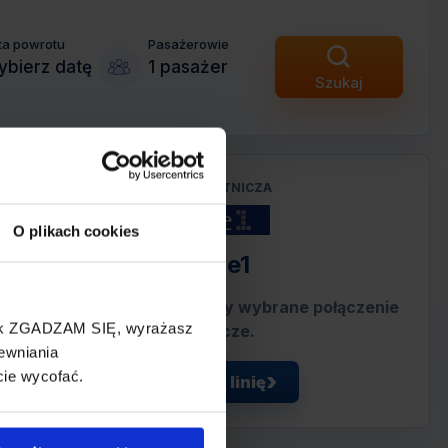
ta powrotu
Pasażerowie
bierz datę
1 pasażer
Szukaj
LINIA LOTNICZA
O plikach cookies
Blue1
Przewoźnik obsługujący wybrane połączenie
cisk ZGADZAM SIĘ, wyrażasz
lotnicze.
ewniania
cie wycofać.
Zobacz linię