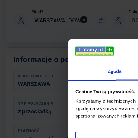
Skąd?
Dok
×
Informacje o połączeniu
Zgoda
MIASTO WYLOTU
WARSZAWA
Cenimy Twoją prywatność.
Korzystamy z technicznych,
TYP POŁĄCZENIA
zgodę na wykorzystywanie pl
z przesiadką
spersonalizowanych reklam i
PŁATNOŚĆ