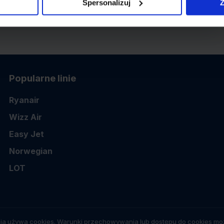
Spersonalizuj
Z
Popularne linie
Ryanair
Wizz Air
Easy Jet
Norwegian
LOT
ia używa cookies. Warunki przechowywania lub dostępu do cookies moż