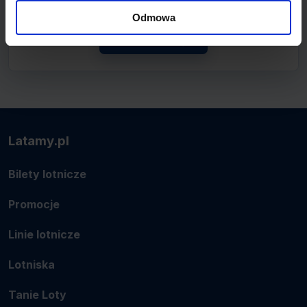
połączenie.
Odmowa
Zobacz linię
Latamy.pl
Bilety lotnicze
Promocje
Linie lotnicze
Lotniska
Tanie Loty