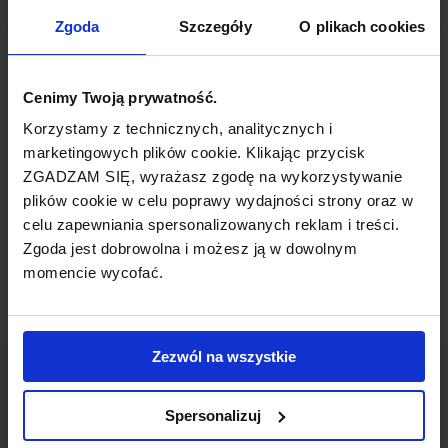
TYP POŁĄCZENIA
Zgoda
Szczegóły
O plikach cookies
bezpośrednie
REZERWACJA
Cenimy Twoją prywatność.
online lub telefoniczna
Korzystamy z technicznych, analitycznych i
marketingowych plików cookie. Klikając przycisk
ZGADZAM SIĘ, wyrażasz zgodę na wykorzystywanie
PŁATNOŚĆ
plików cookie w celu poprawy wydajności strony oraz w
przelew, gotówka, karta
celu zapewniania spersonalizowanych reklam i treści.
Zgoda jest dobrowolna i możesz ją w dowolnym
momencie wycofać.
LINIA LOTNICZA
Zezwól na wszystkie
Condor
Spersonalizuj
Tania linia lotnicza obsługująca wybrane