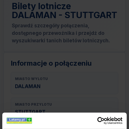
Bilety lotnicze
DALAMAN - STUTTGART
Sprawdź szczegóły połączenia,
dostępnego przewoźnika i przejdź do
wyszukiwarki tanich biletów lotniczych.
Informacje o połączeniu
MIASTO WYLOTU
DALAMAN
MIASTO PRZYLOTU
STUTTGART