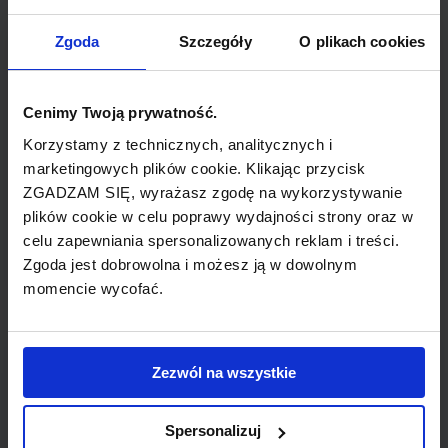
TYP POŁĄCZENIA
Zgoda
Szczegóły
O plikach cookies
bezpośrednie
Cenimy Twoją prywatność.
REZERWACJA
Korzystamy z technicznych, analitycznych i
online lub telefoniczna
marketingowych plików cookie. Klikając przycisk
ZGADZAM SIĘ, wyrażasz zgodę na wykorzystywanie
PŁATNOŚĆ
plików cookie w celu poprawy wydajności strony oraz w
przelew, gotówka, karta
celu zapewniania spersonalizowanych reklam i treści.
Zgoda jest dobrowolna i możesz ją w dowolnym
momencie wycofać.
LINIA LOTNICZA
Zezwól na wszystkie
Condor
Spersonalizuj