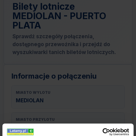
Bilety lotnicze
MEDIOLAN - PUERTO
PLATA
Sprawdź szczegóły połączenia,
dostępnego przewoźnika i przejdź do
wyszukiwarki tanich biletów lotniczych.
Informacje o połączeniu
MIASTO WYLOTU
MEDIOLAN
MIASTO PRZYLOTU
PUERTO PLATA