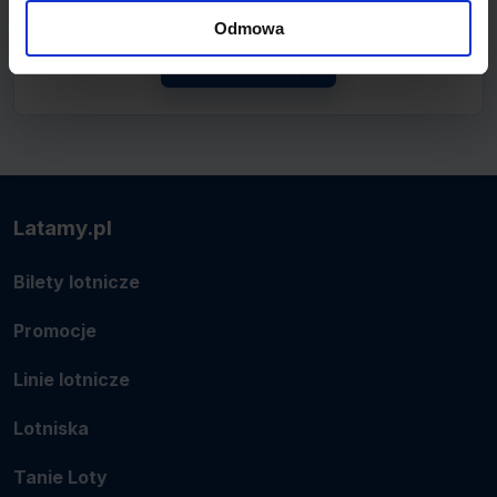
połączenie.
Odmowa
Zobacz linię
Latamy.pl
Bilety lotnicze
Promocje
Linie lotnicze
Lotniska
Tanie Loty