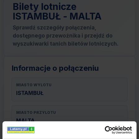
Bilety lotnicze
ISTAMBUŁ - MALTA
Sprawdź szczegóły połączenia,
dostępnego przewoźnika i przejdź do
wyszukiwarki tanich biletów lotniczych.
Informacje o połączeniu
MIASTO WYLOTU
ISTAMBUŁ
MIASTO PRZYLOTU
MALTA