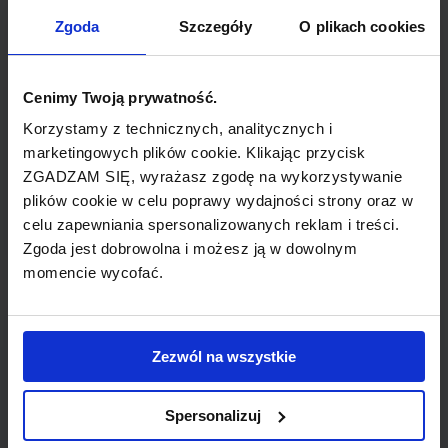
TYP POŁĄCZENIA
Zgoda
Szczegóły
O plikach cookies
bezpośrednie
REZERWACJA
Cenimy Twoją prywatność.
online lub telefoniczna
Korzystamy z technicznych, analitycznych i
marketingowych plików cookie. Klikając przycisk
ZGADZAM SIĘ, wyrażasz zgodę na wykorzystywanie
PŁATNOŚĆ
plików cookie w celu poprawy wydajności strony oraz w
przelew, gotówka, karta
celu zapewniania spersonalizowanych reklam i treści.
Zgoda jest dobrowolna i możesz ją w dowolnym
momencie wycofać.
LINIA LOTNICZA
Zezwól na wszystkie
Air Malta
Spersonalizuj
Tania linia lotnicza obsługująca wybrane