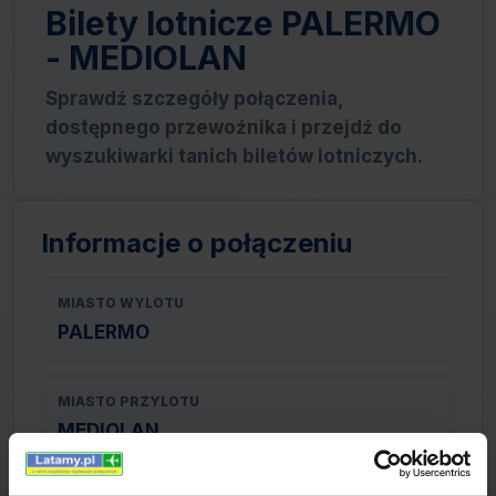
Bilety lotnicze PALERMO
- MEDIOLAN
Sprawdź szczegóły połączenia,
dostępnego przewoźnika i przejdź do
wyszukiwarki tanich biletów lotniczych.
Informacje o połączeniu
MIASTO WYLOTU
PALERMO
MIASTO PRZYLOTU
MEDIOLAN