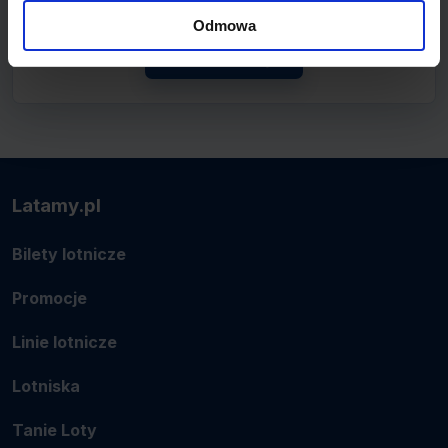
lotnicze.
Odmowa
Zobacz linię
Latamy.pl
Bilety lotnicze
Promocje
Linie lotnicze
Lotniska
Tanie Loty