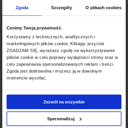
TYP POŁĄCZENIA
Zgoda
Szczegóły
O plikach cookies
bezpośrednie
REZERWACJA
Cenimy Twoją prywatność.
online lub telefoniczna
Korzystamy z technicznych, analitycznych i
marketingowych plików cookie. Klikając przycisk
ZGADZAM SIĘ, wyrażasz zgodę na wykorzystywanie
PŁATNOŚĆ
plików cookie w celu poprawy wydajności strony oraz w
przelew, gotówka, karta
celu zapewniania spersonalizowanych reklam i treści.
Zgoda jest dobrowolna i możesz ją w dowolnym
momencie wycofać.
LINIA LOTNICZA
Zezwól na wszystkie
Air One
Spersonalizuj
Przewoźnik obsługujący wybrane połączenie