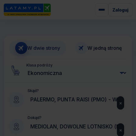
Zaloguj
W dwie strony
W jedną stronę
Klasa podróży
Skąd?
×
Dokąd?
×