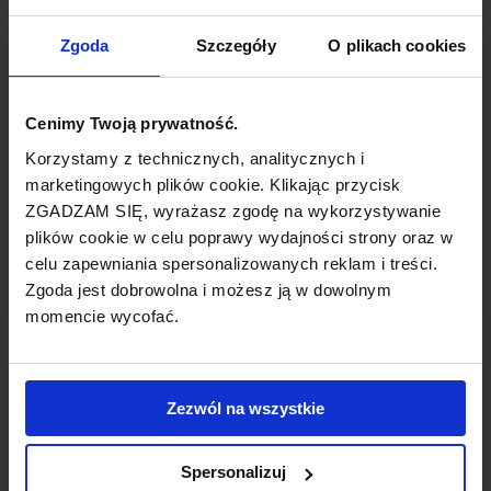
TYP POŁĄCZENIA
Zgoda
Szczegóły
O plikach cookies
z przesiadką
Cenimy Twoją prywatność.
REZERWACJA
Korzystamy z technicznych, analitycznych i
online lub telefoniczna
marketingowych plików cookie. Klikając przycisk
ZGADZAM SIĘ, wyrażasz zgodę na wykorzystywanie
PŁATNOŚĆ
plików cookie w celu poprawy wydajności strony oraz w
przelew, gotówka, karta
celu zapewniania spersonalizowanych reklam i treści.
Zgoda jest dobrowolna i możesz ją w dowolnym
momencie wycofać.
LINIA LOTNICZA
Zezwól na wszystkie
Spanair
Spersonalizuj