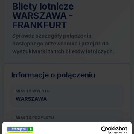
Bilety lotnicze
WARSZAWA -
FRANKFURT
Sprawdź szczegóły połączenia,
dostępnego przewoźnika i przejdź do
wyszukiwarki tanich biletów lotniczych.
Informacje o połączeniu
MIASTO WYLOTU
WARSZAWA
MIASTO PRZYLOTU
FRANKFURT