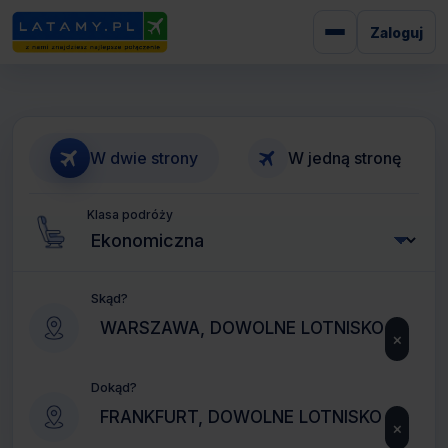
Zaloguj
W dwie strony
W jedną stronę
Klasa podróży
Skąd?
×
Dokąd?
×