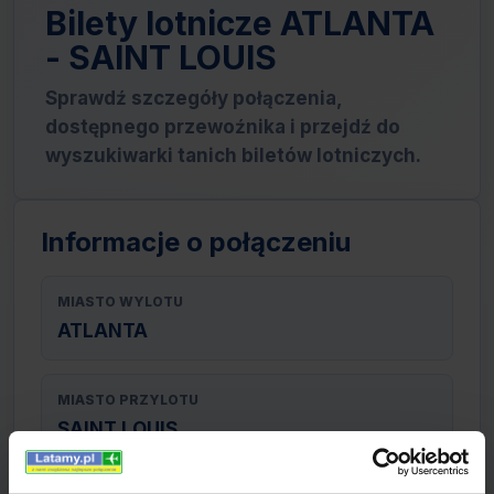
Bilety lotnicze ATLANTA
- SAINT LOUIS
Sprawdź szczegóły połączenia,
dostępnego przewoźnika i przejdź do
wyszukiwarki tanich biletów lotniczych.
Informacje o połączeniu
MIASTO WYLOTU
ATLANTA
MIASTO PRZYLOTU
SAINT LOUIS