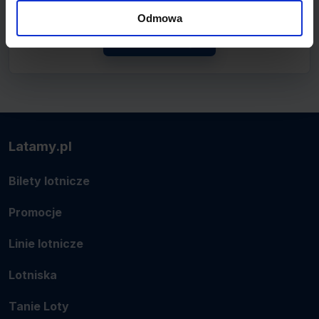
lotnicze.
Odmowa
Zobacz linię
Latamy.pl
Bilety lotnicze
Promocje
Linie lotnicze
Lotniska
Tanie Loty