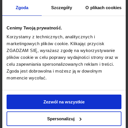
TYP POŁĄCZENIA
Zgoda
Szczegóły
O plikach cookies
bezpośrednie
REZERWACJA
Cenimy Twoją prywatność.
online lub telefoniczna
Korzystamy z technicznych, analitycznych i
marketingowych plików cookie. Klikając przycisk
ZGADZAM SIĘ, wyrażasz zgodę na wykorzystywanie
PŁATNOŚĆ
plików cookie w celu poprawy wydajności strony oraz w
przelew, gotówka, karta
celu zapewniania spersonalizowanych reklam i treści.
Zgoda jest dobrowolna i możesz ją w dowolnym
momencie wycofać.
LINIA LOTNICZA
Zezwól na wszystkie
American Airlines
Spersonalizuj
Przewoźnik obsługujący wybrane połączenie