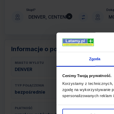
Skąd?
Dok
×
Informacje o połączeniu
Zgoda
MIASTO WYLOTU
DENVER
Cenimy Twoją prywatność.
Korzystamy z technicznych,
TYP POŁĄCZENIA
zgodę na wykorzystywanie pl
bezpośrednie
spersonalizowanych reklam i
PŁATNOŚĆ