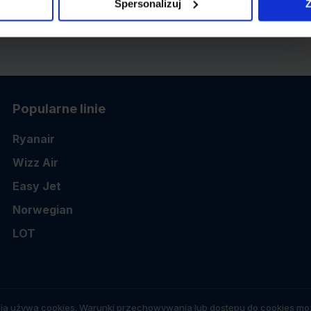
Spersonalizuj
Z
Popularne linie
Ryanair
Wizz Air
Easy Jet
Norwegian
LOT
ia używa cookies. Warunki przechowywania lub dostępu do cookies moż