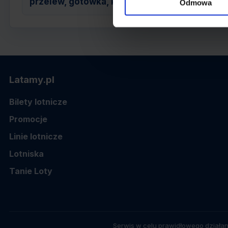
przelew, gotówka, karta
Odmowa
Latamy.pl
Bilety lotnicze
Promocje
Linie lotnicze
Lotniska
Tanie Loty
Serwis w celu prawidłowego działan