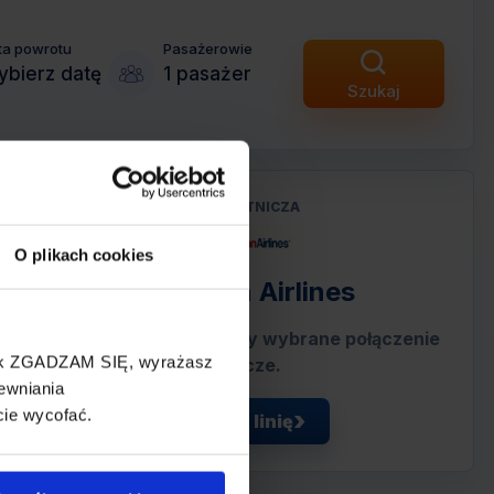
ta powrotu
Pasażerowie
bierz datę
1 pasażer
Szukaj
LINIA LOTNICZA
O plikach cookies
American Airlines
Przewoźnik obsługujący wybrane połączenie
cisk ZGADZAM SIĘ, wyrażasz
lotnicze.
ewniania
cie wycofać.
Zobacz linię