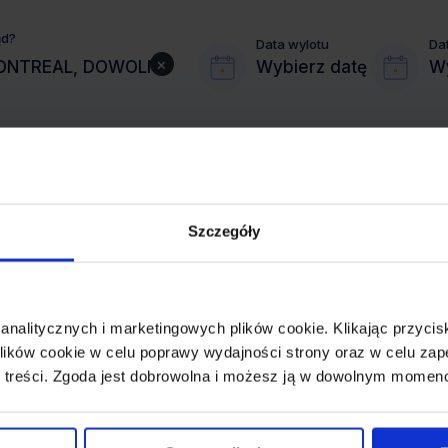
ąd?
Data wylotu
Da
×
Wybierz datę
Wy
Szczegóły
MIASTO PRZYLOTU
MONTREAL
 analitycznych i marketingowych plików cookie. Klikając przy
REZERWACJA
ików cookie w celu poprawy wydajności strony oraz w celu zap
online lub telefoniczna
 treści. Zgoda jest dobrowolna i możesz ją w dowolnym momen