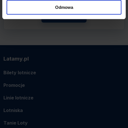
lotnicze.
Odmowa
Zobacz linię
Latamy.pl
Bilety lotnicze
Promocje
Linie lotnicze
Lotniska
Tanie Loty