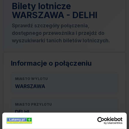
Bilety lotnicze
WARSZAWA - DELHI
Sprawdź szczegóły połączenia,
dostępnego przewoźnika i przejdź do
wyszukiwarki tanich biletów lotniczych.
Informacje o połączeniu
MIASTO WYLOTU
WARSZAWA
MIASTO PRZYLOTU
DELHI