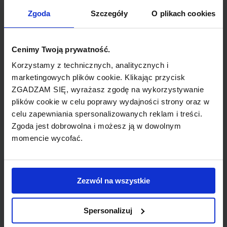
TYP POŁĄCZENIA
Zgoda
Szczegóły
O plikach cookies
z przesiadką
REZERWACJA
Cenimy Twoją prywatność.
online lub telefoniczna
Korzystamy z technicznych, analitycznych i
marketingowych plików cookie. Klikając przycisk
ZGADZAM SIĘ, wyrażasz zgodę na wykorzystywanie
PŁATNOŚĆ
plików cookie w celu poprawy wydajności strony oraz w
przelew, gotówka, karta
celu zapewniania spersonalizowanych reklam i treści.
Zgoda jest dobrowolna i możesz ją w dowolnym
momencie wycofać.
LINIA LOTNICZA
Zezwól na wszystkie
American Airlines
Spersonalizuj
Przewoźnik obsługujący wybrane połączenie