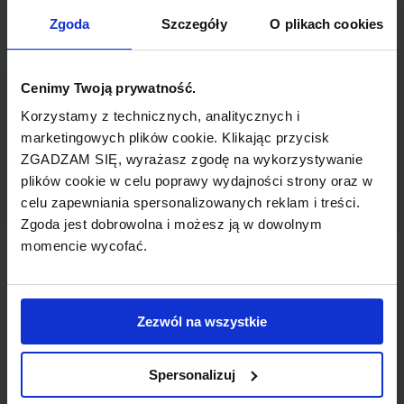
TYP POŁĄCZENIA
Zgoda
Szczegóły
O plikach cookies
bezpośrednie
REZERWACJA
Cenimy Twoją prywatność.
online lub telefoniczna
Korzystamy z technicznych, analitycznych i
marketingowych plików cookie. Klikając przycisk
ZGADZAM SIĘ, wyrażasz zgodę na wykorzystywanie
PŁATNOŚĆ
plików cookie w celu poprawy wydajności strony oraz w
przelew, gotówka, karta
celu zapewniania spersonalizowanych reklam i treści.
Zgoda jest dobrowolna i możesz ją w dowolnym
momencie wycofać.
LINIA LOTNICZA
Zezwól na wszystkie
American Airlines
Spersonalizuj
Przewoźnik obsługujący wybrane połączenie