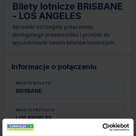
Bilety lotnicze BRISBANE
- LOS ANGELES
Sprawdź szczegóły połączenia,
dostępnego przewoźnika i przejdź do
wyszukiwarki tanich biletów lotniczych.
Informacje o połączeniu
MIASTO WYLOTU
BRISBANE
MIASTO PRZYLOTU
LOS ANGELES