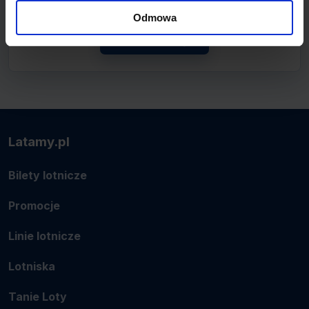
lotnicze.
Odmowa
Zobacz linię
Latamy.pl
Bilety lotnicze
Promocje
Linie lotnicze
Lotniska
Tanie Loty