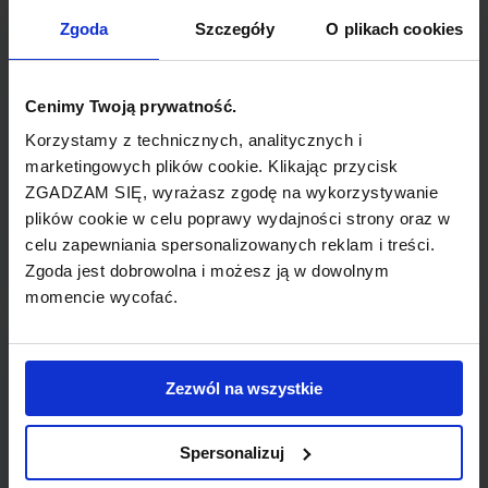
TYP POŁĄCZENIA
Zgoda
Szczegóły
O plikach cookies
z przesiadką
REZERWACJA
Cenimy Twoją prywatność.
online lub telefoniczna
Korzystamy z technicznych, analitycznych i
marketingowych plików cookie. Klikając przycisk
ZGADZAM SIĘ, wyrażasz zgodę na wykorzystywanie
PŁATNOŚĆ
plików cookie w celu poprawy wydajności strony oraz w
przelew, gotówka, karta
celu zapewniania spersonalizowanych reklam i treści.
Zgoda jest dobrowolna i możesz ją w dowolnym
momencie wycofać.
LINIA LOTNICZA
Zezwól na wszystkie
Czech Airlines
Spersonalizuj
Przewoźnik obsługujący wybrane połączenie