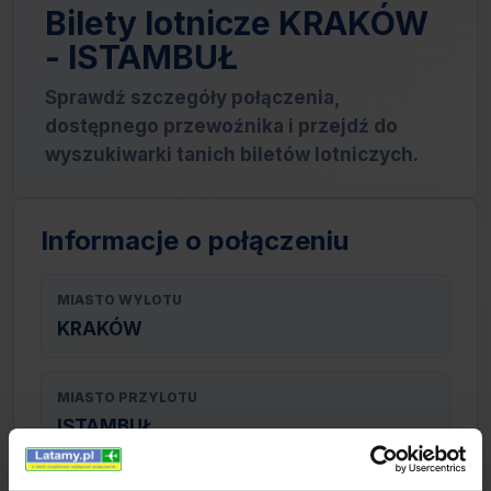
Bilety lotnicze KRAKÓW
- ISTAMBUŁ
Sprawdź szczegóły połączenia,
dostępnego przewoźnika i przejdź do
wyszukiwarki tanich biletów lotniczych.
Informacje o połączeniu
MIASTO WYLOTU
KRAKÓW
MIASTO PRZYLOTU
ISTAMBUŁ