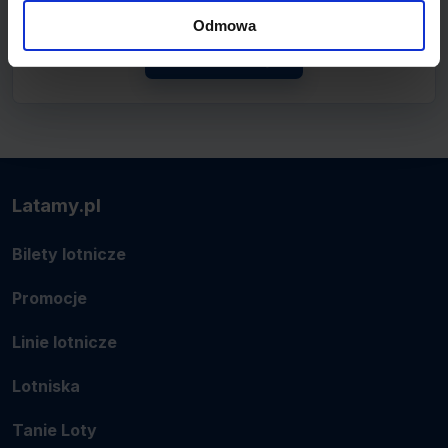
lotnicze.
Odmowa
Zobacz linię
Latamy.pl
Bilety lotnicze
Promocje
Linie lotnicze
Lotniska
Tanie Loty