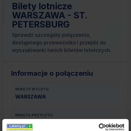
Bilety lotnicze
WARSZAWA - ST.
PETERSBURG
Sprawdź szczegóły połączenia,
dostępnego przewoźnika i przejdź do
wyszukiwarki tanich biletów lotniczych.
Informacje o połączeniu
MIASTO WYLOTU
WARSZAWA
MIASTO PRZYLOTU
ST. PETERSBURG