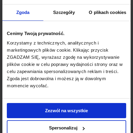
TYP POŁĄCZENIA
Zgoda
Szczegóły
O plikach cookies
z przesiadką
Cenimy Twoją prywatność.
REZERWACJA
Korzystamy z technicznych, analitycznych i
online lub telefoniczna
marketingowych plików cookie. Klikając przycisk
ZGADZAM SIĘ, wyrażasz zgodę na wykorzystywanie
PŁATNOŚĆ
plików cookie w celu poprawy wydajności strony oraz w
przelew, gotówka, karta
celu zapewniania spersonalizowanych reklam i treści.
Zgoda jest dobrowolna i możesz ją w dowolnym
momencie wycofać.
LINIA LOTNICZA
Zezwól na wszystkie
Czech Airlines
Spersonalizuj