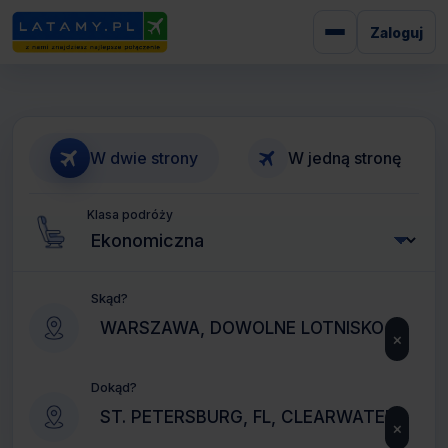
Zaloguj
W dwie strony
W jedną stronę
Klasa podróży
Skąd?
×
Dokąd?
×