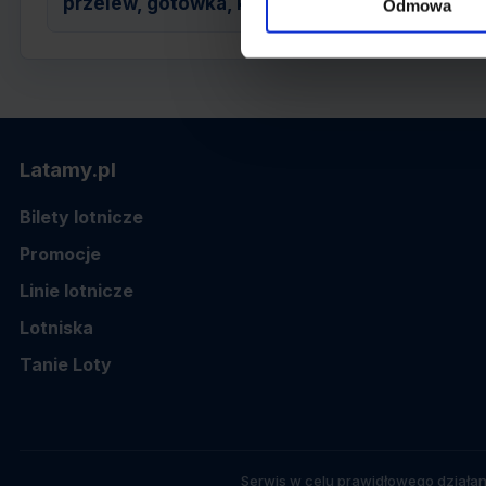
przelew, gotówka, karta
Odmowa
Latamy.pl
Bilety lotnicze
Promocje
Linie lotnicze
Lotniska
Tanie Loty
Serwis w celu prawidłowego działan