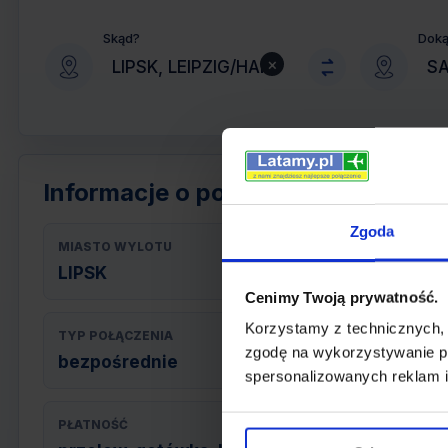
Skąd?
Dok
×
Informacje o połączeniu
Zgoda
MIASTO WYLOTU
LIPSK
Cenimy Twoją prywatność.
Korzystamy z technicznych,
TYP POŁĄCZENIA
zgodę na wykorzystywanie pl
bezpośrednie
spersonalizowanych reklam i
PŁATNOŚĆ