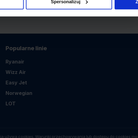
Spersonalizuj
Z
Popularne linie
Ryanair
Wizz Air
Easy Jet
Norwegian
LOT
ia używa cookies. Warunki przechowywania lub dostępu do cookies moż