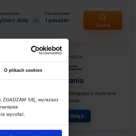
ta powrotu
Pasażerowie
bierz datę
1 pasażer
Szukaj
LINIA LOTNICZA
O plikach cookies
Germania
Tania linia lotnicza obsługująca wybrane
cisk ZGADZAM SIĘ, wyrażasz
połączenie.
ewniania
cie wycofać.
Zobacz linię