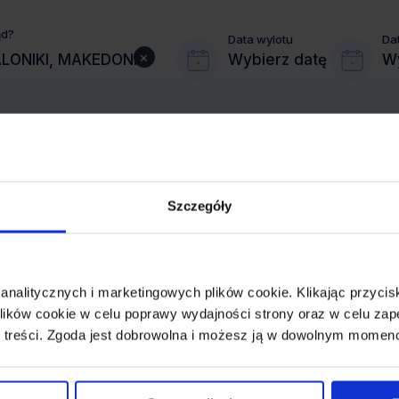
ąd?
Data wylotu
Da
×
Wybierz datę
Wy
Szczegóły
MIASTO PRZYLOTU
SALONIKI
 analitycznych i marketingowych plików cookie. Klikając przy
REZERWACJA
ików cookie w celu poprawy wydajności strony oraz w celu zap
online lub telefoniczna
 treści. Zgoda jest dobrowolna i możesz ją w dowolnym momen