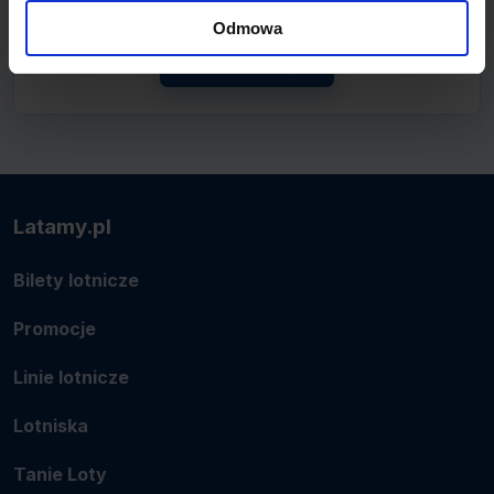
połączenie.
Odmowa
Zobacz linię
Latamy.pl
Bilety lotnicze
Promocje
Linie lotnicze
Lotniska
Tanie Loty