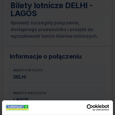
Bilety lotnicze DELHI -
LAGOS
Sprawdź szczegóły połączenia,
dostępnego przewoźnika i przejdź do
wyszukiwarki tanich biletów lotniczych.
Informacje o połączeniu
MIASTO WYLOTU
DELHI
MIASTO PRZYLOTU
LAGOS