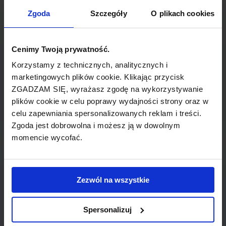
TYP POŁĄCZENIA
Zgoda
Szczegóły
O plikach cookies
bezpośrednie
REZERWACJA
Cenimy Twoją prywatność.
online lub telefoniczna
Korzystamy z technicznych, analitycznych i
marketingowych plików cookie. Klikając przycisk
ZGADZAM SIĘ, wyrażasz zgodę na wykorzystywanie
PŁATNOŚĆ
plików cookie w celu poprawy wydajności strony oraz w
przelew, gotówka, karta
celu zapewniania spersonalizowanych reklam i treści.
Zgoda jest dobrowolna i możesz ją w dowolnym
momencie wycofać.
LINIA LOTNICZA
Zezwól na wszystkie
Virgin Atlantic
Spersonalizuj
Tania linia lotnicza obsługująca wybrane