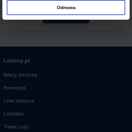
połączenie.
Odmowa
Zobacz linię
Latamy.pl
Bilety lotnicze
Promocje
Linie lotnicze
Lotniska
Tanie Loty