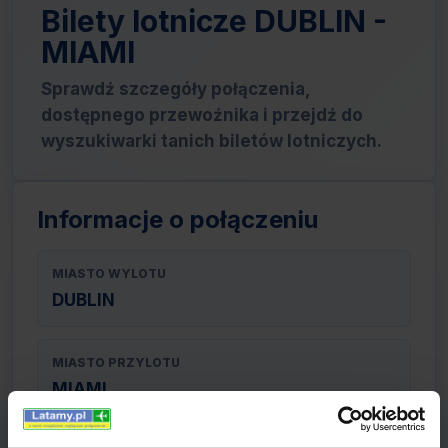
Bilety lotnicze DUBLIN -
MIAMI
Sprawdź szczegóły połączenia,
dostępnego przewoźnika i przejdź do
wyszukiwarki tanich biletów lotniczych.
Informacje o połączeniu
MIASTO WYLOTU
DUBLIN
MIASTO PRZYLOTU
MIAMI