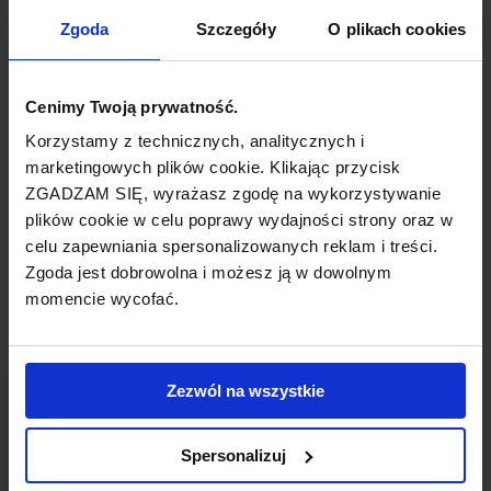
TYP POŁĄCZENIA
Zgoda
Szczegóły
O plikach cookies
bezpośrednie
REZERWACJA
Cenimy Twoją prywatność.
online lub telefoniczna
Korzystamy z technicznych, analitycznych i
marketingowych plików cookie. Klikając przycisk
ZGADZAM SIĘ, wyrażasz zgodę na wykorzystywanie
PŁATNOŚĆ
plików cookie w celu poprawy wydajności strony oraz w
przelew, gotówka, karta
celu zapewniania spersonalizowanych reklam i treści.
Zgoda jest dobrowolna i możesz ją w dowolnym
momencie wycofać.
LINIA LOTNICZA
Zezwól na wszystkie
Virgin Atlantic
Spersonalizuj
Tania linia lotnicza obsługująca wybrane