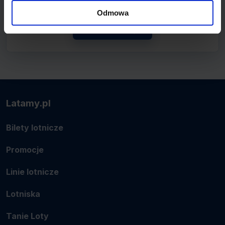
połączenie.
Odmowa
Zobacz linię
Latamy.pl
Bilety lotnicze
Promocje
Linie lotnicze
Lotniska
Tanie Loty