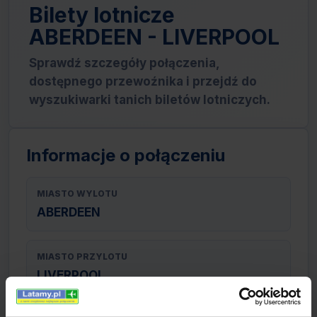
Bilety lotnicze
ABERDEEN - LIVERPOOL
Sprawdź szczegóły połączenia,
dostępnego przewoźnika i przejdź do
wyszukiwarki tanich biletów lotniczych.
Informacje o połączeniu
MIASTO WYLOTU
ABERDEEN
MIASTO PRZYLOTU
LIVERPOOL