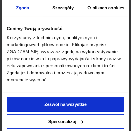
TYP POŁĄCZENIA
Zgoda
Szczegóły
O plikach cookies
bezpośrednie
REZERWACJA
Cenimy Twoją prywatność.
online lub telefoniczna
Korzystamy z technicznych, analitycznych i
marketingowych plików cookie. Klikając przycisk
ZGADZAM SIĘ, wyrażasz zgodę na wykorzystywanie
PŁATNOŚĆ
plików cookie w celu poprawy wydajności strony oraz w
przelew, gotówka, karta
celu zapewniania spersonalizowanych reklam i treści.
Zgoda jest dobrowolna i możesz ją w dowolnym
momencie wycofać.
LINIA LOTNICZA
Zezwól na wszystkie
Ryanair
Spersonalizuj
Tania linia lotnicza obsługująca wybrane