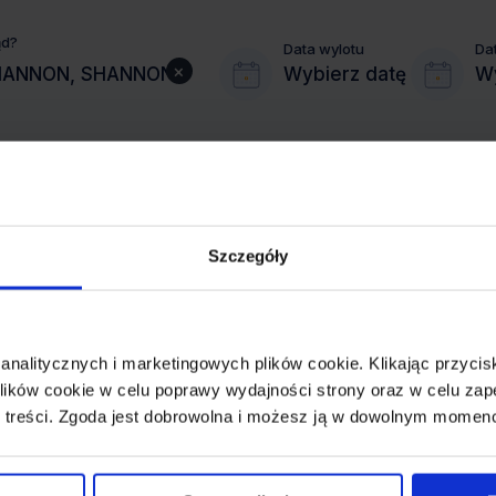
ąd?
Data wylotu
Da
×
Wybierz datę
Wy
Szczegóły
MIASTO PRZYLOTU
SHANNON
 analitycznych i marketingowych plików cookie. Klikając przy
REZERWACJA
ików cookie w celu poprawy wydajności strony oraz w celu zap
online lub telefoniczna
 treści. Zgoda jest dobrowolna i możesz ją w dowolnym momen