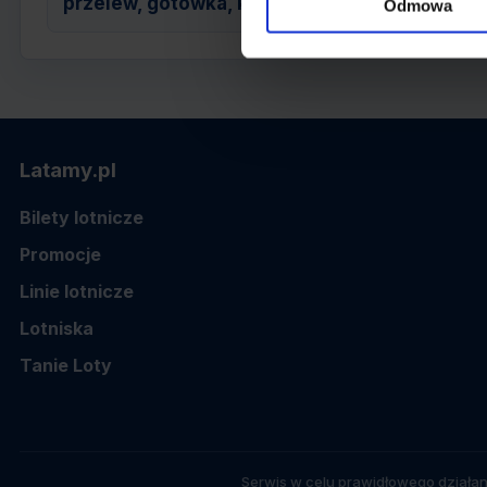
przelew, gotówka, karta
Odmowa
Latamy.pl
Bilety lotnicze
Promocje
Linie lotnicze
Lotniska
Tanie Loty
Serwis w celu prawidłowego działan