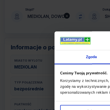
Skąd?
Dok
×
Informacje o połączeniu
Zgoda
MIASTO WYLOTU
MEDIOLAN
Cenimy Twoją prywatność.
Korzystamy z technicznych,
TYP POŁĄCZENIA
zgodę na wykorzystywanie pl
bezpośrednie
spersonalizowanych reklam i
PŁATNOŚĆ