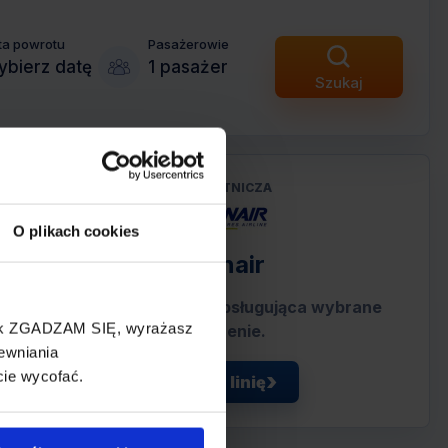
ta powrotu
Pasażerowie
bierz datę
1 pasażer
Szukaj
LINIA LOTNICZA
O plikach cookies
Ryanair
Tania linia lotnicza obsługująca wybrane
cisk ZGADZAM SIĘ, wyrażasz
połączenie.
ewniania
cie wycofać.
Zobacz linię