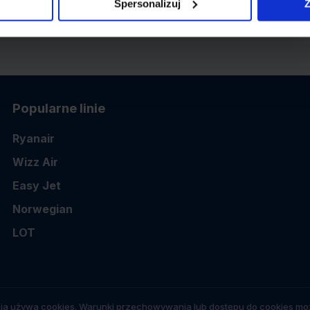
Spersonalizuj
Z
Popularne linie
Ryanair
Wizz Air
Easy Jet
Norwegian
LOT
ia używa cookies. Warunki przechowywania lub dostępu do cookies moż