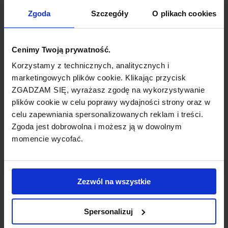
TYP POŁĄCZENIA
Zgoda
Szczegóły
O plikach cookies
bezpośrednie
REZERWACJA
Cenimy Twoją prywatność.
online lub telefoniczna
Korzystamy z technicznych, analitycznych i
marketingowych plików cookie. Klikając przycisk
ZGADZAM SIĘ, wyrażasz zgodę na wykorzystywanie
PŁATNOŚĆ
plików cookie w celu poprawy wydajności strony oraz w
przelew, gotówka, karta
celu zapewniania spersonalizowanych reklam i treści.
Zgoda jest dobrowolna i możesz ją w dowolnym
momencie wycofać.
LINIA LOTNICZA
Zezwól na wszystkie
Snowflake
Spersonalizuj
Tania linia lotnicza obsługująca wybrane