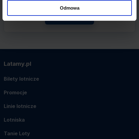
połączenie.
Odmowa
Zobacz linię
Latamy.pl
Bilety lotnicze
Promocje
Linie lotnicze
Lotniska
Tanie Loty