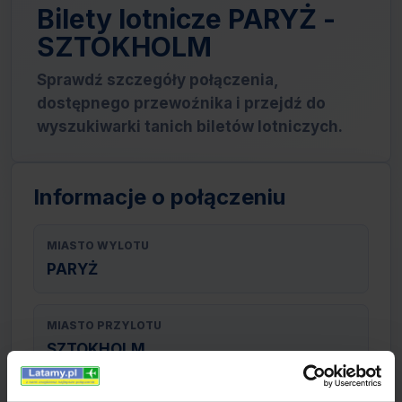
Bilety lotnicze PARYŻ -
SZTOKHOLM
Sprawdź szczegóły połączenia,
dostępnego przewoźnika i przejdź do
wyszukiwarki tanich biletów lotniczych.
Informacje o połączeniu
MIASTO WYLOTU
PARYŻ
MIASTO PRZYLOTU
SZTOKHOLM