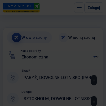
Zaloguj
W dwie strony
W jedną stronę
Klasa podróży
Skąd?
×
Dokąd?
×