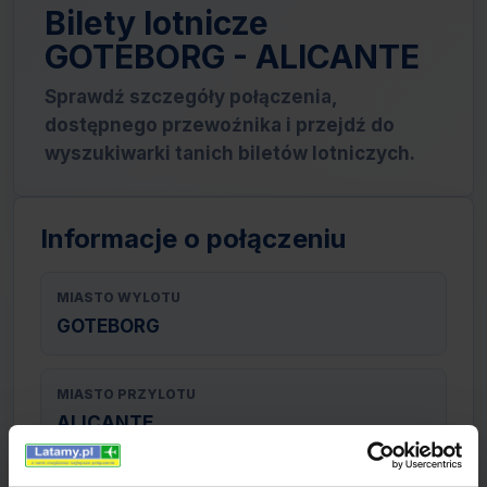
Bilety lotnicze
GOTEBORG - ALICANTE
Sprawdź szczegóły połączenia,
dostępnego przewoźnika i przejdź do
wyszukiwarki tanich biletów lotniczych.
Informacje o połączeniu
MIASTO WYLOTU
GOTEBORG
MIASTO PRZYLOTU
ALICANTE