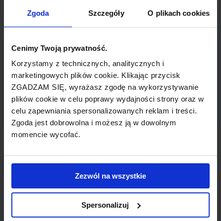
TYP POŁĄCZENIA
Zgoda
Szczegóły
O plikach cookies
bezpośrednie
REZERWACJA
Cenimy Twoją prywatność.
online lub telefoniczna
Korzystamy z technicznych, analitycznych i
marketingowych plików cookie. Klikając przycisk
ZGADZAM SIĘ, wyrażasz zgodę na wykorzystywanie
PŁATNOŚĆ
plików cookie w celu poprawy wydajności strony oraz w
przelew, gotówka, karta
celu zapewniania spersonalizowanych reklam i treści.
Zgoda jest dobrowolna i możesz ją w dowolnym
momencie wycofać.
LINIA LOTNICZA
Zezwól na wszystkie
Sterling
Spersonalizuj
Tania linia lotnicza obsługująca wybrane