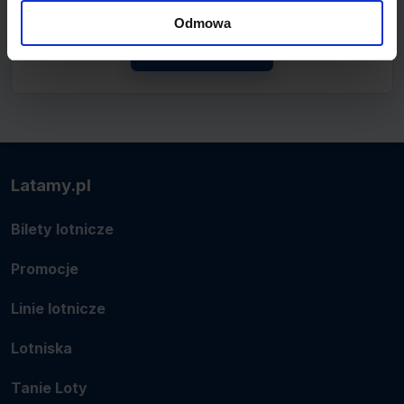
połączenie.
Odmowa
Zobacz linię
Latamy.pl
Bilety lotnicze
Promocje
Linie lotnicze
Lotniska
Tanie Loty