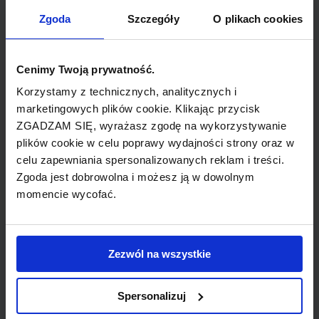
TYP POŁĄCZENIA
Zgoda
Szczegóły
O plikach cookies
bezpośrednie
REZERWACJA
Cenimy Twoją prywatność.
online lub telefoniczna
Korzystamy z technicznych, analitycznych i
marketingowych plików cookie. Klikając przycisk
ZGADZAM SIĘ, wyrażasz zgodę na wykorzystywanie
PŁATNOŚĆ
plików cookie w celu poprawy wydajności strony oraz w
przelew, gotówka, karta
celu zapewniania spersonalizowanych reklam i treści.
Zgoda jest dobrowolna i możesz ją w dowolnym
momencie wycofać.
LINIA LOTNICZA
Zezwól na wszystkie
Sterling
Spersonalizuj
Tania linia lotnicza obsługująca wybrane