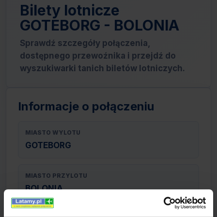
Bilety lotnicze
GOTEBORG - BOLONIA
Sprawdź szczegóły połączenia,
dostępnego przewoźnika i przejdź do
wyszukiwarki tanich biletów lotniczych.
Informacje o połączeniu
MIASTO WYLOTU
GOTEBORG
MIASTO PRZYLOTU
BOLONIA