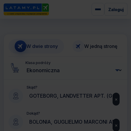
Zaloguj
W dwie strony
W jedną stronę
Klasa podróży
Skąd?
×
Dokąd?
×