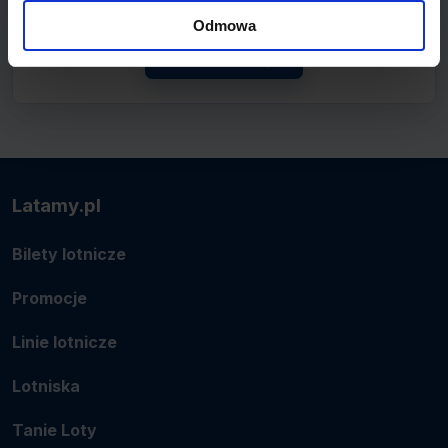
połączenie.
Odmowa
Zobacz linię
Latamy.pl
Bilety lotnicze
Promocje
Linie lotnicze
Lotniska
Tanie Loty