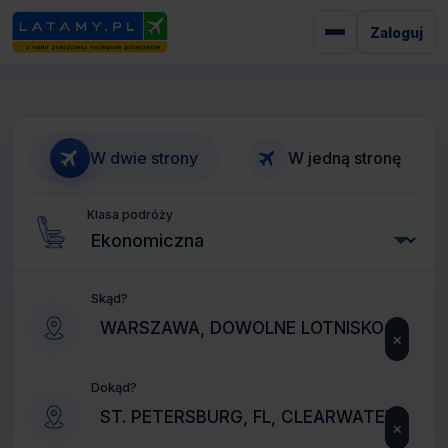
Zaloguj
W dwie strony
W jedną stronę
Klasa podróży
Skąd?
×
Dokąd?
×