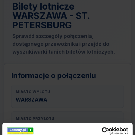
Bilety lotnicze
WARSZAWA - ST.
PETERSBURG
Sprawdź szczegóły połączenia,
dostępnego przewoźnika i przejdź do
wyszukiwarki tanich biletów lotniczych.
Informacje o połączeniu
MIASTO WYLOTU
WARSZAWA
MIASTO PRZYLOTU
ST. PETERSBURG