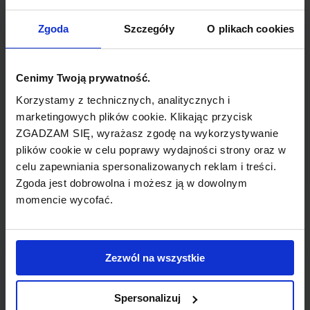
TYP POŁĄCZENIA
Zgoda
Szczegóły
O plikach cookies
z przesiadką
Cenimy Twoją prywatność.
REZERWACJA
Korzystamy z technicznych, analitycznych i
online lub telefoniczna
marketingowych plików cookie. Klikając przycisk
ZGADZAM SIĘ, wyrażasz zgodę na wykorzystywanie
PŁATNOŚĆ
plików cookie w celu poprawy wydajności strony oraz w
przelew, gotówka, karta
celu zapewniania spersonalizowanych reklam i treści.
Zgoda jest dobrowolna i możesz ją w dowolnym
momencie wycofać.
LINIA LOTNICZA
Zezwól na wszystkie
Aeroflot
Spersonalizuj